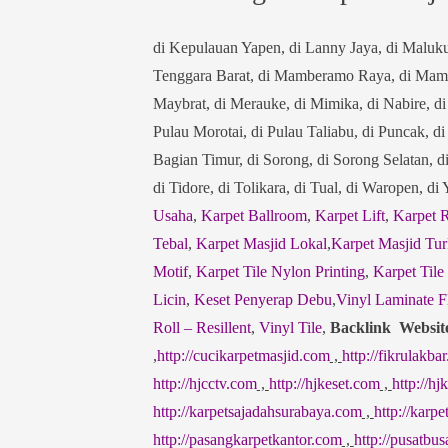
di Kepulauan Yapen, di Lanny Jaya, di Maluk
Tenggara Barat, di Mamberamo Raya, di Mamb
Maybrat, di Merauke, di Mimika, di Nabire, d
Pulau Morotai, di Pulau Taliabu, di Puncak, d
Bagian Timur, di Sorong, di Sorong Selatan, d
di Tidore, di Tolikara, di Tual, di Waropen, d
Usaha
,
Karpet Ballroom
,
Karpet Lift
,
Karpet 
Tebal
,
Karpet Masjid Lokal
,
Karpet Masjid Tur
Motif
,
Karpet Tile Nylon Printing
,
Karpet Tile
Licin
,
Keset Penyerap Debu
,
Vinyl Laminate F
Roll – Resillent
,
Vinyl Tile
,
Backlink Websit
,
http://cucikarpetmasjid.com
,
http://fikrulakbar
http://hjcctv.com
,
http://hjkeset.com
,
http://h
http://karpetsajadahsurabaya.com
,
http://karp
http://pasangkarpetkantor.com
,
http://pusatbu