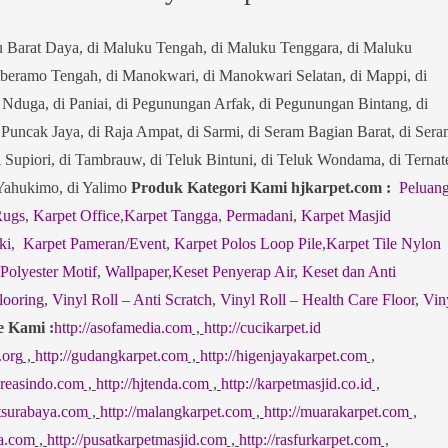
u Barat Daya, di Maluku Tengah, di Maluku Tenggara, di Maluku
eramo Tengah, di Manokwari, di Manokwari Selatan, di Mappi, di
i Nduga, di Paniai, di Pegunungan Arfak, di Pegunungan Bintang, di
i Puncak Jaya, di Raja Ampat, di Sarmi, di Seram Bagian Barat, di Ser
i Supiori, di Tambrauw, di Teluk Bintuni, di Teluk Wondama, di Ternat
i Yahukimo, di Yalimo
Produk Kategori Kami hjkarpet.com :
Peluan
Rugs
,
Karpet Office
,
Karpet Tangga
,
Permadani
,
Karpet Masjid
ki
,
Karpet Pameran/Event
,
Karpet Polos Loop Pile
,
Karpet Tile Nylon
 Polyester Motif
,
Wallpaper
,
Keset Penyerap Air
,
Keset dan Anti
looring
,
Vinyl Roll – Anti Scratch
,
Vinyl Roll – Health Care Floor
,
Vin
e Kami :
http://asofamedia.com
,
http://cucikarpet.id
.org
,
http://gudangkarpet.com
,
http://higenjayakarpet.com
,
jkreasindo.com
,
http://hjtenda.com
,
http://karpetmasjid.co.id
,
etsurabaya.com
,
http://malangkarpet.com
,
http://muarakarpet.com
,
sa.com
,
http://pusatkarpetmasjid.com
,
http://rasfurkarpet.com
,