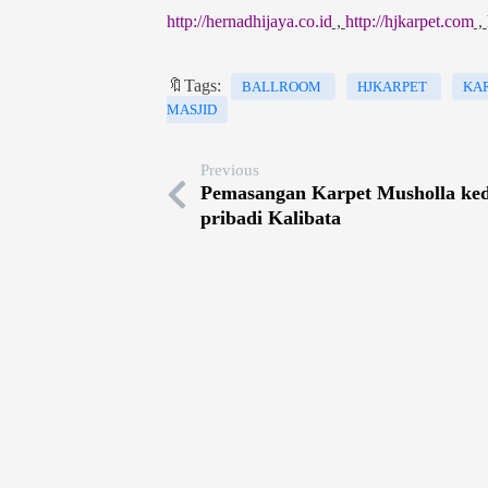
http://hernadhijaya.co.id
,
http://hjkarpet.com
,
🔖Tags:
BALLROOM
HJKARPET
KA
MASJID
Previous
Pemasangan Karpet Musholla ke
pribadi Kalibata