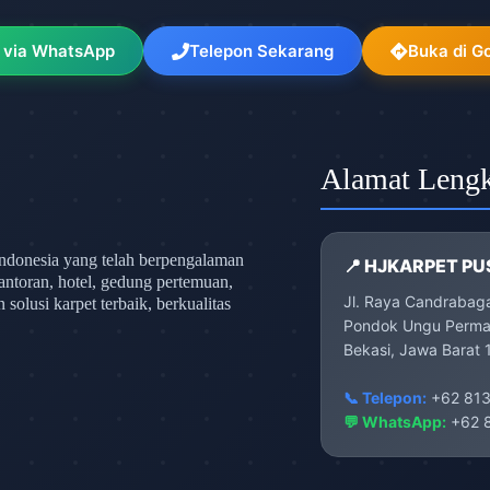
 via WhatsApp
Telepon Sekarang
Buka di G
Alamat Leng
ndonesia yang telah berpengalaman
📍 HJKARPET PU
antoran, hotel, gedung pertemuan,
Jl. Raya Candrabag
olusi karpet terbaik, berkualitas
Pondok Ungu Permai
Bekasi, Jawa Barat 
📞 Telepon:
+62 813
💬 WhatsApp:
+62 8