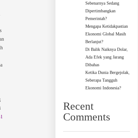
Sebenarnya Sedang
k
Dipertimbangkan
Pemerintah?
Mengapa Ketidakpastian
s
Ekonomi Global Masih
an
Berlanjut?
ih
Di Balik Naiknya Dolar,
Ada Efek yang Jarang
pa
Dibahas
Ketika Dunia Bergejolak,
Seberapa Tangguh
Ekonomi Indonesia?
g
Recent
i
Comments
61