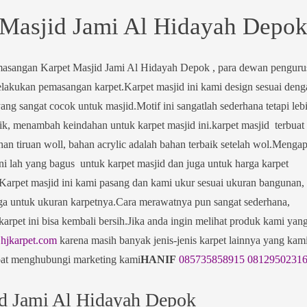
Masjid Jami Al Hidayah Depo
masangan Karpet Masjid Jami Al Hidayah Depok , para dewan penguru
elakukan pemasangan karpet.Karpet masjid ini kami design sesuai deng
ang sangat cocok untuk masjid.Motif ini sangatlah sederhana tetapi leb
ik, menambah keindahan untuk karpet masjid ini.karpet masjid terbuat
ahan tiruan woll, bahan acrylic adalah bahan terbaik setelah wol.Menga
ni lah yang bagus untuk karpet masjid dan juga untuk harga karpet
.Karpet masjid ini kami pasang dan kami ukur sesuai ukuran bangunan,
juga untuk ukuran karpetnya.Cara merawatnya pun sangat sederhana,
rpet ini bisa kembali bersih.Jika anda ingin melihat produk kami yan
jkarpet.com
karena masih banyak jenis-jenis karpet lainnya yang kam
pat menghubungi marketing kami
HANIF
085735858915
0812950231
d Jami Al Hidayah Depok