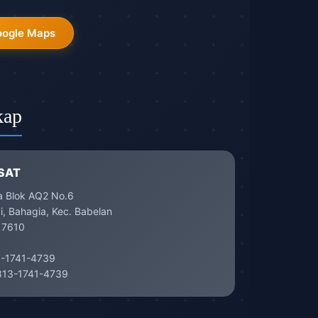
oogle Maps
kap
SAT
a Blok AQ2 No.6
, Bahagia, Kec. Babelan
17610
-1741-4739
13-1741-4739