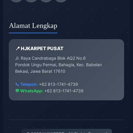
Alamat Lengkap
📍 HJKARPET PUSAT
Jl. Raya Candrabaga Blok AQ2 No.6
Pondok Ungu Permai, Bahagia, Kec. Babelan
Bekasi, Jawa Barat 17610
📞 Telepon:
+62 813-1741-4739
💬 WhatsApp:
+62 813-1741-4739