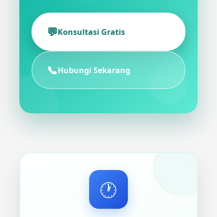
💬
Konsultasi Gratis
📞
Hubungi Sekarang
🕐