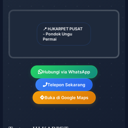
📍 HJKARPET PUSAT
- Pondok Ungu
Permai
Hubungi via WhatsApp
Telepon Sekarang
Buka di Google Maps