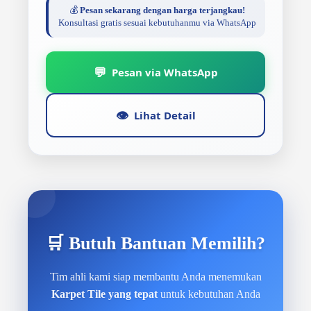
💰
Pesan sekarang dengan harga terjangkau!
Konsultasi gratis sesuai kebutuhanmu via WhatsApp
💬
Pesan via WhatsApp
👁️
Lihat Detail
🛒 Butuh Bantuan Memilih?
Tim ahli kami siap membantu Anda menemukan
Karpet Tile yang tepat
untuk kebutuhan Anda