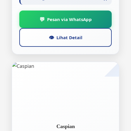
💬
Pesan via WhatsApp
👁️
Lihat Detail
Caspian