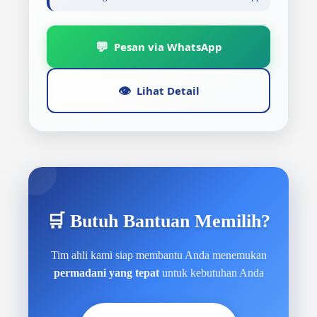
💬
Pesan via WhatsApp
👁️
Lihat Detail
🛒 Butuh Bantuan Memilih?
Tim ahli kami siap membantu Anda menemukan
permadani yang tepat
untuk kebutuhan Anda