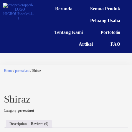
Beranda
Semua Produk
Peluang Usaha
Tentang Kami
Portofolio
Artikel
FAQ
Home
/
permadani
/ Shiraz
Shiraz
Category:
permadani
Description
Reviews (0)