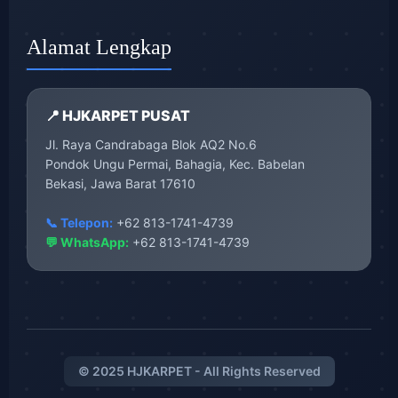
Alamat Lengkap
📍 HJKARPET PUSAT
Jl. Raya Candrabaga Blok AQ2 No.6
Pondok Ungu Permai, Bahagia, Kec. Babelan
Bekasi, Jawa Barat 17610
📞 Telepon:
+62 813-1741-4739
💬 WhatsApp:
+62 813-1741-4739
© 2025 HJKARPET - All Rights Reserved