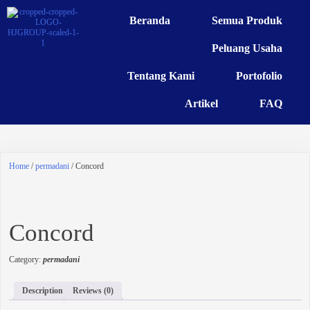
Beranda
Semua Produk
Peluang Usaha
Tentang Kami
Portofolio
Artikel
FAQ
Home
/
permadani
/ Concord
Concord
Category:
permadani
Description
Reviews (0)