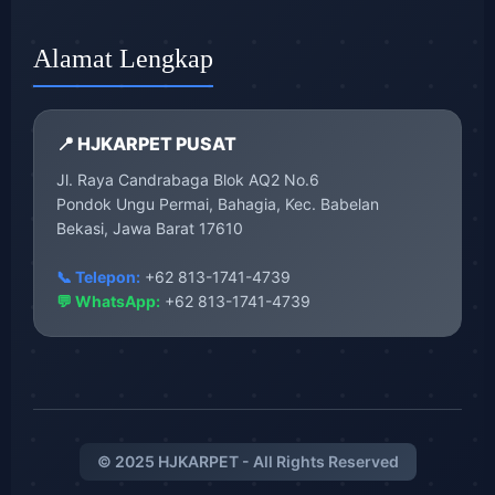
Alamat Lengkap
📍 HJKARPET PUSAT
Jl. Raya Candrabaga Blok AQ2 No.6
Pondok Ungu Permai, Bahagia, Kec. Babelan
Bekasi, Jawa Barat 17610
📞 Telepon:
+62 813-1741-4739
💬 WhatsApp:
+62 813-1741-4739
© 2025 HJKARPET - All Rights Reserved