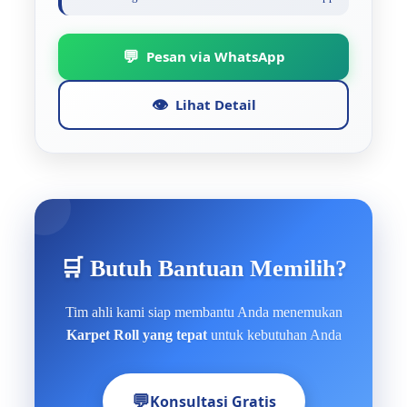
💬
Pesan via WhatsApp
👁️
Lihat Detail
🛒 Butuh Bantuan Memilih?
Tim ahli kami siap membantu Anda menemukan
Karpet Roll yang tepat
untuk kebutuhan Anda
💬
Konsultasi Gratis