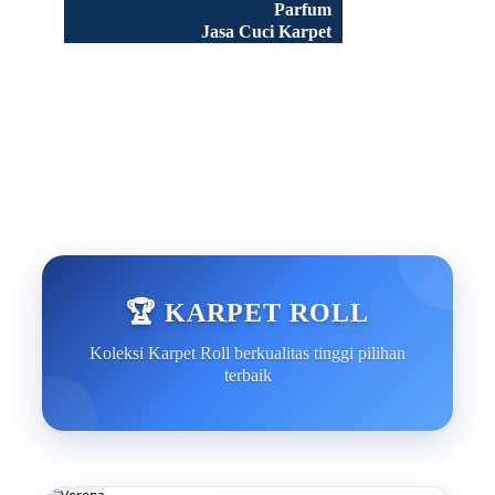
Parfum
Jasa Cuci Karpet
Peluang Usaha
Tentang Kami
Portofolio
Artikel
FAQ
🏆 KARPET ROLL
Koleksi Karpet Roll berkualitas tinggi pilihan
terbaik