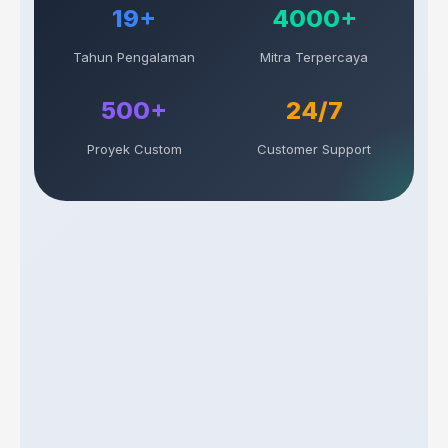
19+
4000+
Tahun Pengalaman
Mitra Terpercaya
500+
24/7
Proyek Custom
Customer Support