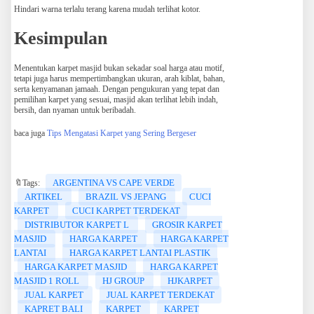
Hindari warna terlalu terang karena mudah terlihat kotor.
Kesimpulan
Menentukan karpet masjid bukan sekadar soal harga atau motif,
tetapi juga harus mempertimbangkan ukuran, arah kiblat, bahan,
serta kenyamanan jamaah. Dengan pengukuran yang tepat dan
pemilihan karpet yang sesuai, masjid akan terlihat lebih indah,
bersih, dan nyaman untuk beribadah.
baca juga
Tips Mengatasi Karpet yang Sering Bergeser
ARGENTINA VS CAPE VERDE
🔖Tags:
ARTIKEL
BRAZIL VS JEPANG
CUCI
KARPET
CUCI KARPET TERDEKAT
DISTRIBUTOR KARPET L
GROSIR KARPET
MASJID
HARGA KARPET
HARGA KARPET
LANTAI
HARGA KARPET LANTAI PLASTIK
HARGA KARPET MASJID
HARGA KARPET
MASJID 1 ROLL
HJ GROUP
HJKARPET
JUAL KARPET
JUAL KARPET TERDEKAT
KAPRET BALI
KARPET
KARPET