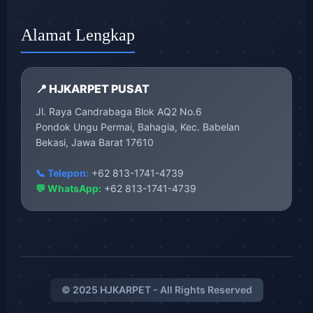
Alamat Lengkap
📍 HJKARPET PUSAT
Jl. Raya Candrabaga Blok AQ2 No.6
Pondok Ungu Permai, Bahagia, Kec. Babelan
Bekasi, Jawa Barat 17610
📞 Telepon:
+62 813-1741-4739
💬 WhatsApp:
+62 813-1741-4739
© 2025 HJKARPET - All Rights Reserved