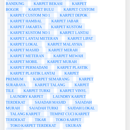
BANDUNG
KARPET BEKASI
KARPET
BOGOR
KARPET BULU
KARPET CUSTOM
KARPET CUSTOM NO 1
KARPET DEPOK
KARPET HAMBAL
KARPET JABAR
KARPET JAKARTA
KARPET KUSTOM
KARPET KUSTOM NO 1
KARPET LANTAI
KARPET LANTAI METERAN
KARPET LIPAT
KARPET LOKAL
KARPET MALAYSIA
KARPET MASJID
KARPET MERAH
KARPET METERAN
KARPET MEWAH
KARPET MOBIL
KARPET MURAH
KARPET PERMADANI
KARPET PLASTIK
KARPET PLASTIK LANTAI
KARPET
PREMIUM
KARPET SEMARANG
KARPET
SURABAYA
KARPET TALANG
KARPET
TILE
KARPET TURKI
KARPET VINYL
LAUNDRY KARPET
LAUNDRY KARPET
TERDEKAT
SAJADAH MASJID
SAJADAH
MURAH
SAJADAH TURKI
SAJDAH LOKAL
TALANG KARPET
TEMPAT CUCI KARPET
TERDEKAT
TIKAR
TOKO KARPET
TOKO KARPET TERDEKAT
UKURAN