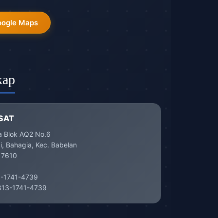
oogle Maps
kap
SAT
a Blok AQ2 No.6
, Bahagia, Kec. Babelan
17610
-1741-4739
13-1741-4739