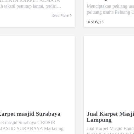
ALMAYA KARPET ALMAYA
h tekstil penutup lantai, terdiri…
Menciptakan peluang us
peluang usaha Peluang
Read More
18
NOV, 15
Karpet masjid Surabaya
Jual Karpet Masj
Lampung
pet masjid Surabaya GROSIR
ASJID SURABAYA Marketing
Jual Karpet Masjid Ba