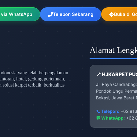
 via WhatsApp
Telepon Sekarang
Buka di G
Alamat Leng
ndonesia yang telah berpengalaman
📍 HJKARPET PU
antoran, hotel, gedung pertemuan,
Jl. Raya Candrabag
olusi karpet terbaik, berkualitas
Pondok Ungu Permai
Bekasi, Jawa Barat 
📞 Telepon:
+62 813
💬 WhatsApp:
+62 8