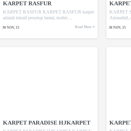
KARPET RASFUR
KARPE
KARPET RASFUR KARPET RASFUR karpet
KARPET 
adalah tekstil penutup lantai, terdiri…
Airmadidi,
Read More
30
NOV, 15
30
NOV, 15
KARPET PARADISE HJKARPET
KARPE