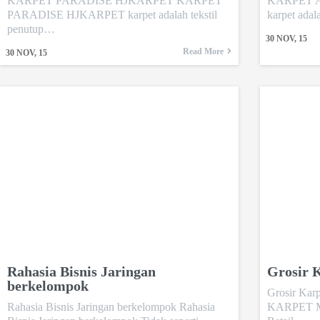
KARPET PARADISE HJKARPET KARPET
KARPET 
PARADISE HJKARPET karpet adalah tekstil
karpet adala
penutup…
30
NOV, 15
Read More
30
NOV, 15
Rahasia Bisnis Jaringan
Grosir 
berkelompok
Grosir Kar
Rahasia Bisnis Jaringan berkelompok Rahasia
KARPET M