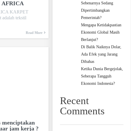
 AFRICA
Sebenarnya Sedang
Dipertimbangkan
RICA KARPET
dalah tekstil
Pemerintah?
Mengapa Ketidakpastian
Ekonomi Global Masih
Read More
Berlanjut?
Di Balik Naiknya Dolar,
Ada Efek yang Jarang
Dibahas
Ketika Dunia Bergejolak,
Seberapa Tangguh
Ekonomi Indonesia?
Recent
Comments
s menciptakan
uar jam kerja ?