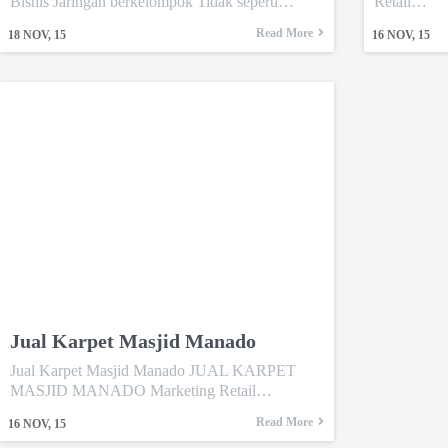
Bisnis Jaringan berkelompok Tidak seperti…
Retail…
Read More
18
NOV, 15
16
NOV, 15
Jual Karpet Masjid Manado
Jual Karpet Masjid Manado JUAL KARPET
MASJID MANADO Marketing Retail…
Read More
16
NOV, 15