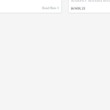
KARPET MASJID B
Read More
16
NOV, 15