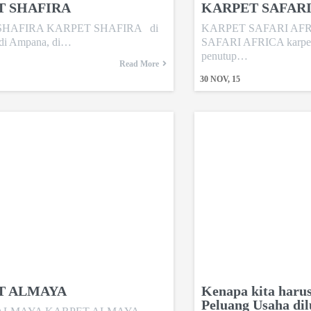
T SHAFIRA
KARPET SAFARI
SHAFIRA KARPET SHAFIRA di
KARPET SAFARI AF
 di Ampana, di…
SAFARI AFRICA karpet a
penutup…
Read More
30
NOV, 15
T ALMAYA
Kenapa kita haru
Peluang Usaha dil