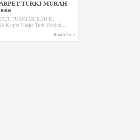
KARPET TURKI MURAH
esia
RPET TURKI MURAH Di
 Karpet Masjid Turki Produk…
Read More