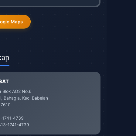
oogle Maps
kap
SAT
a Blok AQ2 No.6
, Bahagia, Kec. Babelan
17610
-1741-4739
13-1741-4739