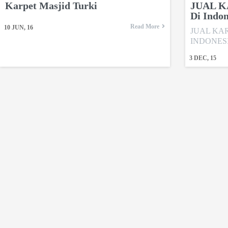
Karpet Masjid Turki
JUAL 
Di Indon
Read More
10
JUN, 16
JUAL KA
INDONESIA
3
DEC, 15