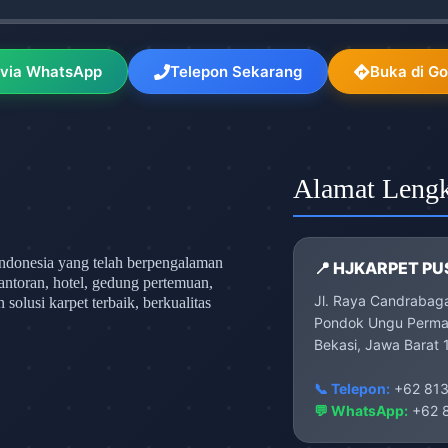
 via WhatsApp
Telepon Sekarang
Buka di G
Alamat Leng
ndonesia yang telah berpengalaman
📍 HJKARPET PU
antoran, hotel, gedung pertemuan,
Jl. Raya Candrabag
olusi karpet terbaik, berkualitas
Pondok Ungu Permai
Bekasi, Jawa Barat 
📞 Telepon:
+62 813
💬 WhatsApp:
+62 8