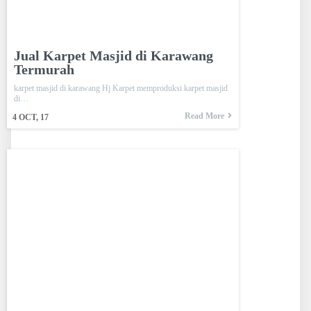
Jual Karpet Masjid di Karawang
Termurah
karpet masjid di karawang Hj Karpet memproduksi karpet masjid
di…
Read More
4
OCT, 17