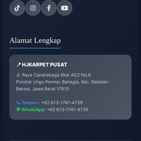
Alamat Lengkap
📍 HJKARPET PUSAT
Jl. Raya Candrabaga Blok AQ2 No.6
Pondok Ungu Permai, Bahagia, Kec. Babelan
Bekasi, Jawa Barat 17610
📞 Telepon:
+62 813-1741-4739
💬 WhatsApp:
+62 813-1741-4739