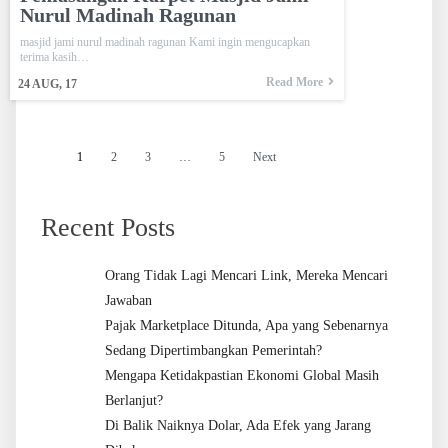
Nurul Madinah Ragunan
masjid jami nurul madinah ragunan Kami ingin mengucapkan
terima kasih…
Read More
24
AUG, 17
1
2
3
…
5
Next
Recent Posts
Orang Tidak Lagi Mencari Link, Mereka Mencari
Jawaban
Pajak Marketplace Ditunda, Apa yang Sebenarnya
Sedang Dipertimbangkan Pemerintah?
Mengapa Ketidakpastian Ekonomi Global Masih
Berlanjut?
Di Balik Naiknya Dolar, Ada Efek yang Jarang