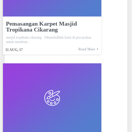
Pemasangan Karpet Masjid
Tropikana Cikarang
masjid tropikana cikarang Alhamdulillah kami di percayakan
untuk membuat…
Read More
31
AUG, 17