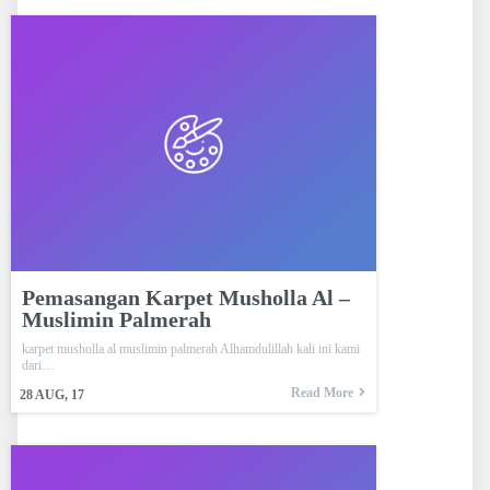
Pemasangan Karpet Musholla Al –
Muslimin Palmerah
karpet musholla al muslimin palmerah Alhamdulillah kali ini kami
dari…
Read More
28
AUG, 17