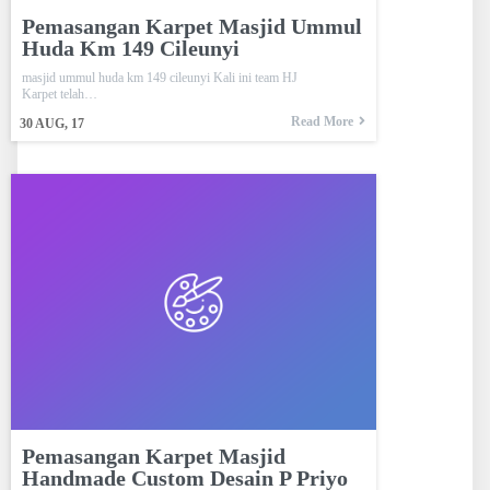
Pemasangan Karpet Masjid Ummul
Huda Km 149 Cileunyi
masjid ummul huda km 149 cileunyi Kali ini team HJ
Karpet telah…
Read More
30
AUG, 17
Pemasangan Karpet Masjid
Handmade Custom Desain P Priyo