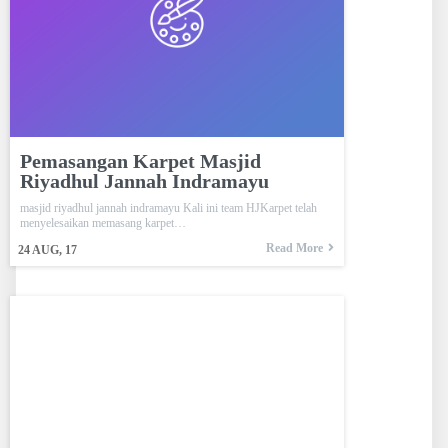
Pemasangan Karpet Masjid
Riyadhul Jannah Indramayu
masjid riyadhul jannah indramayu Kali ini team HJKarpet telah
menyelesaikan memasang karpet…
Read More
24
AUG, 17