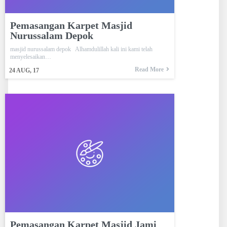
Pemasangan Karpet Masjid
Nurussalam Depok
masjid nurussalam depok Alhamdulillah kali ini kami telah
menyelesaikan…
Read More
24
AUG, 17
Pemasangan Karpet Masjid Jami