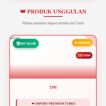
👑 PRODUK UNGGULAN
Pilihan premium import terbaik dari Turki
👑 PREMIUM
🏆
BEST SELLER
🇹🇷 TURKI
TP6
👑
IMPORT PREMIUM TURKI!