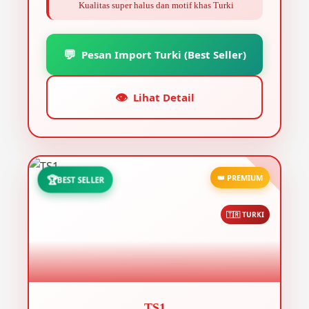
Kualitas super halus dan motif khas Turki
💬
Pesan Import Turki (Best Seller)
👁️
Lihat Detail
👑 PREMIUM
🏆
BEST SELLER
🇹🇷 TURKI
TS1