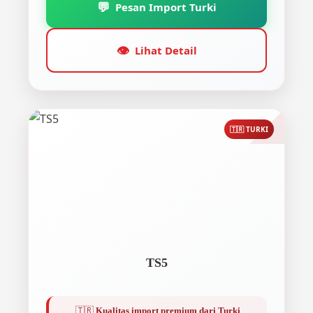
💬
Pesan Import Turki
👁️
Lihat Detail
🇹🇷 TURKI
TS5
🇹🇷
Kualitas import premium dari Turki