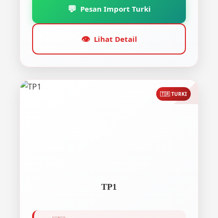
💬
Pesan Import Turki
👁️
Lihat Detail
🇹🇷 TURKI
TP1