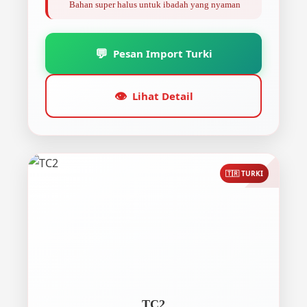
Bahan super halus untuk ibadah yang nyaman
💬
Pesan Import Turki
👁️
Lihat Detail
🇹🇷 TURKI
TC2