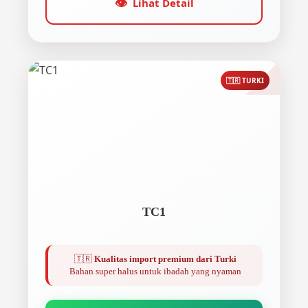
👁️
Lihat Detail
🇹🇷 TURKI
TC1
🇹🇷
Kualitas import premium dari Turki
Bahan super halus untuk ibadah yang nyaman