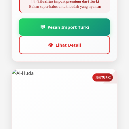
🇹🇷
Kualitas import premium dari Turki
Bahan super halus untuk ibadah yang nyaman
💬
Pesan Import Turki
👁️
Lihat Detail
🇹🇷 TURKI