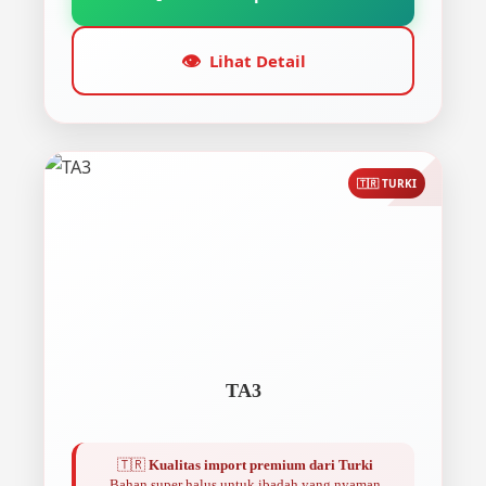
👁️
Lihat Detail
🇹🇷 TURKI
TA3
🇹🇷
Kualitas import premium dari Turki
Bahan super halus untuk ibadah yang nyaman