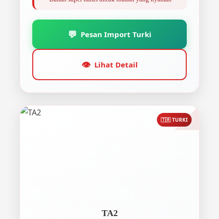
💬
Pesan Import Turki
👁️
Lihat Detail
🇹🇷 TURKI
TA2