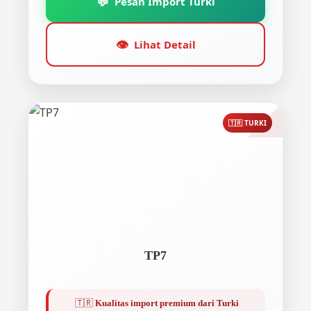
💬
Pesan Import Turki
👁️
Lihat Detail
🇹🇷 TURKI
TP7
🇹🇷
Kualitas import premium dari Turki