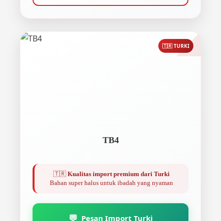
🇹🇷 TURKI
TB4
🇹🇷
Kualitas import premium dari Turki
Bahan super halus untuk ibadah yang nyaman
💬
Pesan Import Turki