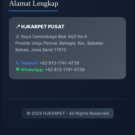
Alamat Lengkap
📍 HJKARPET PUSAT
Jl. Raya Candrabaga Blok AQ2 No.6
Pondok Ungu Permai, Bahagia, Kec. Babelan
Bekasi, Jawa Barat 17610
📞 Telepon:
+62 813-1741-4739
💬 WhatsApp:
+62 813-1741-4739
© 2025 HJKARPET - All Rights Reserved