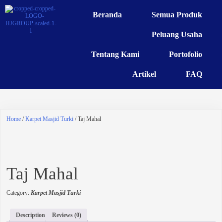
Beranda
Semua Produk
Peluang Usaha
Tentang Kami
Portofolio
Artikel
FAQ
Home
/
Karpet Masjid Turki
/ Taj Mahal
Taj Mahal
Category:
Karpet Masjid Turki
Description
Reviews (0)