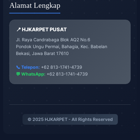
Alamat Lengkap
📍 HJKARPET PUSAT
Jl. Raya Candrabaga Blok AQ2 No.6
Pondok Ungu Permai, Bahagia, Kec. Babelan
Bekasi, Jawa Barat 17610
📞 Telepon:
+62 813-1741-4739
💬 WhatsApp:
+62 813-1741-4739
© 2025 HJKARPET - All Rights Reserved