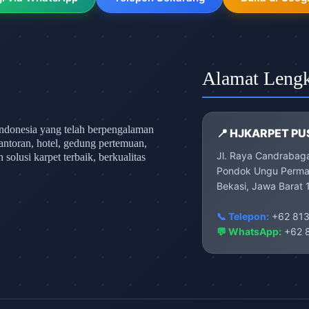
Alamat Leng
ndonesia yang telah berpengalaman
📍 HJKARPET PU
antoran, hotel, gedung pertemuan,
Jl. Raya Candrabag
olusi karpet terbaik, berkualitas
Pondok Ungu Permai
Bekasi, Jawa Barat 
📞 Telepon:
+62 813
💬 WhatsApp:
+62 8