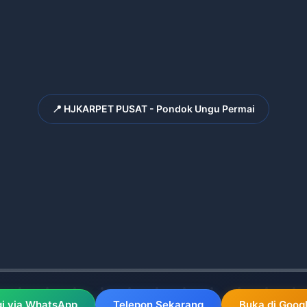
📍 HJKARPET PUSAT - Pondok Ungu Permai
i via WhatsApp
Telepon Sekarang
Buka di Goog