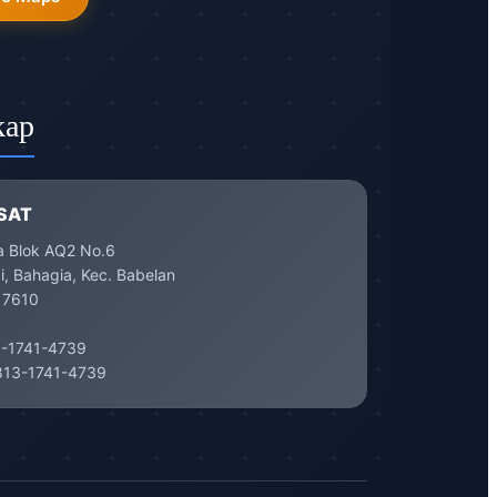
kap
SAT
a Blok AQ2 No.6
, Bahagia, Kec. Babelan
17610
-1741-4739
13-1741-4739