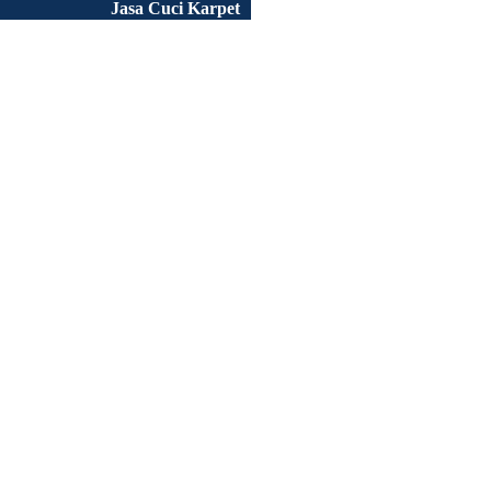
Jasa Cuci Karpet
Peluang Usaha
Tentang Kami
Portofolio
Artikel
FAQ