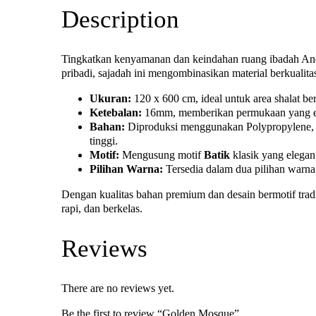
Description
Tingkatkan kenyamanan dan keindahan ruang ibadah A
pribadi, sajadah ini mengombinasikan material berkualita
Ukuran:
120 x 600 cm, ideal untuk area shalat be
Ketebalan:
16mm, memberikan permukaan yang emp
Bahan:
Diproduksi menggunakan Polypropylene, ma
tinggi.
Motif:
Mengusung motif
Batik
klasik yang elega
Pilihan Warna:
Tersedia dalam dua pilihan warna 
Dengan kualitas bahan premium dan desain bermotif tradi
rapi, dan berkelas.
Reviews
There are no reviews yet.
Be the first to review “Golden Mosque”