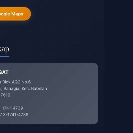
oogle Maps
kap
SAT
a Blok AQ2 No.6
, Bahagia, Kec. Babelan
17610
-1741-4739
13-1741-4739