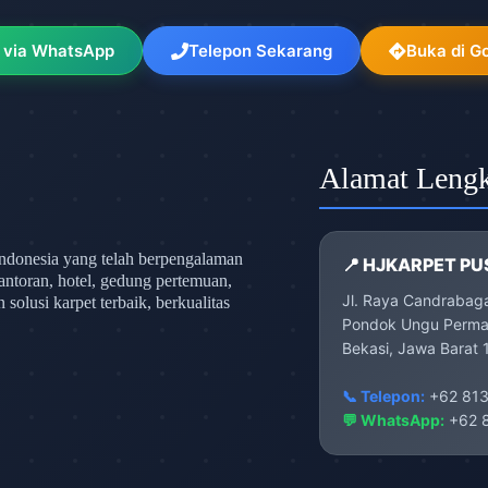
 via WhatsApp
Telepon Sekarang
Buka di G
Alamat Leng
ndonesia yang telah berpengalaman
📍 HJKARPET PU
antoran, hotel, gedung pertemuan,
Jl. Raya Candrabag
olusi karpet terbaik, berkualitas
Pondok Ungu Permai
Bekasi, Jawa Barat 
📞 Telepon:
+62 813
💬 WhatsApp:
+62 8