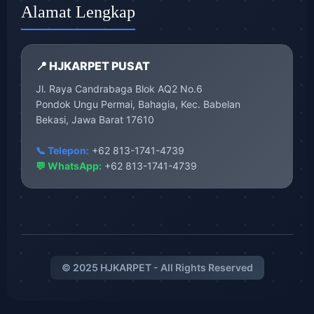
Alamat Lengkap
📍 HJKARPET PUSAT
Jl. Raya Candrabaga Blok AQ2 No.6
Pondok Ungu Permai, Bahagia, Kec. Babelan
Bekasi, Jawa Barat 17610
📞 Telepon:
+62 813-1741-4739
💬 WhatsApp:
+62 813-1741-4739
© 2025 HJKARPET - All Rights Reserved