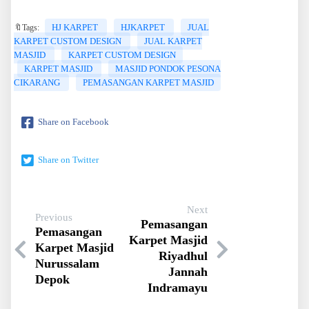
HJ KARPET
HJKARPET
JUAL
🔖Tags:
KARPET CUSTOM DESIGN
JUAL KARPET
MASJID
KARPET CUSTOM DESIGN
KARPET MASJID
MASJID PONDOK PESONA
CIKARANG
PEMASANGAN KARPET MASJID
Share on Facebook
Share on Twitter
Next
Previous
Pemasangan
Pemasangan
Karpet Masjid
Karpet Masjid
Riyadhul
Nurussalam
Jannah
Depok
Indramayu