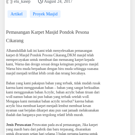
elu_kasep
August 24, 2017
Artikel
Proyek Masjid
Pemasangan Karpet Masjid Pondok Pesona
Cikarang
Alhamdulillah kali ini kami telah menyelesaikan pemasangan
karpet di Masjid Pondok Pesona Cikarang,DKM masjid telah
mempercayakan untuk membuat dan memasang karpet kepada
kami, Warna dan design sesuai denga keinginan pengurus masjid.
Warna biru muda berpaduan dengan biru muda sehingga suasana
masjid menjadi terlihat lebih cerah dan terang bercahaya.
Bahan yang kami pakaipun bahan yang terbaik, tidak mudah rusak
karena kami menggunakan bahan – bahan yang sangat berkualitas
kami menggunakan bahan Acrylic, bahan acrylic bahan tiruan dari
woll namun bahan ini pun bahan yang terbaik setelah woll.
Mengapa kami memakai bahan acrylic tersebut? karena bahan
acrylic bisa membuat karpet menjadi lembut membuat kesan
nyaman saat berjalan dikarpet atau pun saat jamaah melaksanakan
ibadah dan harganya pun tergolong relatif lebih murah.
Jenis Perawatan
Perawatan pada awal pemasangan, Jika karpet
yang masih baru dari pabrik dan baru terpasang, disarankan
untuk divacuum setiap hari selama 3 bulan pertama karena untuk