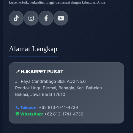
karpet terbaik, berkualitas tinggi, dan sesuai dengan kebutuhan Anda.
Alamat Lengkap
📍 HJKARPET PUSAT
Jl. Raya Candrabaga Blok AQ2 No.6
Pondok Ungu Permai, Bahagia, Kec. Babelan
Bekasi, Jawa Barat 17610
📞 Telepon:
+62 813-1741-4739
💬 WhatsApp:
+62 813-1741-4739