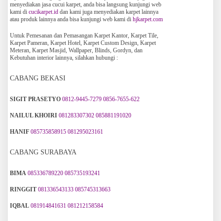
menyediakan jasa cucui karpet, anda bisa langsung kunjungi web
kami di
cucikarpet.id
dan kami juga menyediakan karpet lainnya
atau produk lainnya anda bisa kunjungi web kami di
hjkarpet.com
Untuk Pemesanan dan Pemasangan Karpet Kantor, Karpet Tile,
Karpet Pameran, Karpet Hotel, Karpet Custom Design, Karpet
Meteran, Karpet Masjid, Wallpaper, Blinds, Gordyn, dan
Kebutuhan interior lainnya, silahkan hubungi :
CABANG BEKASI
SIGIT PRASETYO
0812-9445-7279
0856-7655-622
NAILUL KHOIRI
081283307302
085881191020
HANIF
085735858915
081295023161
CABANG SURABAYA
BIMA
085336789220
085735193241
RINGGIT
081336543133
085745313663
IQBAL
081914841631
081212158584