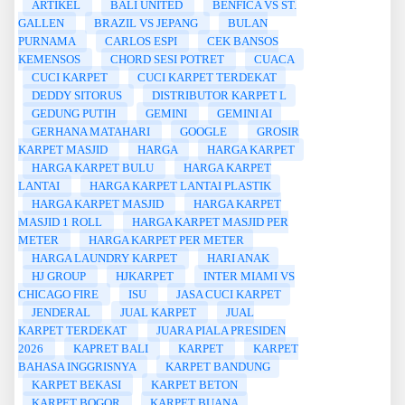
ARTIKEL
BALI UNITED
BENFICA VS ST.
GALLEN
BRAZIL VS JEPANG
BULAN
PURNAMA
CARLOS ESPI
CEK BANSOS
KEMENSOS
CHORD SESI POTRET
CUACA
CUCI KARPET
CUCI KARPET TERDEKAT
DEDDY SITORUS
DISTRIBUTOR KARPET L
GEDUNG PUTIH
GEMINI
GEMINI AI
GERHANA MATAHARI
GOOGLE
GROSIR
KARPET MASJID
HARGA
HARGA KARPET
HARGA KARPET BULU
HARGA KARPET
LANTAI
HARGA KARPET LANTAI PLASTIK
HARGA KARPET MASJID
HARGA KARPET
MASJID 1 ROLL
HARGA KARPET MASJID PER
METER
HARGA KARPET PER METER
HARGA LAUNDRY KARPET
HARI ANAK
HJ GROUP
HJKARPET
INTER MIAMI VS
CHICAGO FIRE
ISU
JASA CUCI KARPET
JENDERAL
JUAL KARPET
JUAL
KARPET TERDEKAT
JUARA PIALA PRESIDEN
2026
KAPRET BALI
KARPET
KARPET
BAHASA INGGRISNYA
KARPET BANDUNG
KARPET BEKASI
KARPET BETON
KARPET BOGOR
KARPET BUANA