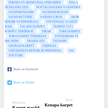
PERSIJA VS AREMA PIALA PRESIDEN
PIALA
DUNIA FIFA 2026
ROTTACH-EGERN VS BAYERN
SAJADAH MASJID
SAJADAH MURAH
SAJADAH TURKI
SAJDAH LOKAL
SKOR
PERSIB VS PERSEBAYA
STEVENAGE VS WEST
HAM
TALANG KARPET
TEMPAT CUCI
KARPET TERDEKAT
TIKAR
TOKO KARPET
TOKO KARPET TERDEKAT
TOTTENHAM VS
MK DONS
TRANSLATE
TSUNAMI
UKURAN KARPET
UMINGLE
UNIVERSITAS REPUBLIK INDONESIA
WA
YOUTUBE
Share on Facebook
Share on Twitter
Next
Previous
Kenapa karpet
Karpet masjid