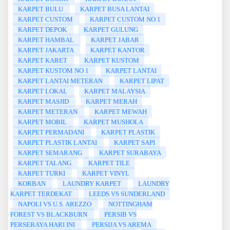
KARPET BULU
KARPET BUSA LANTAI
KARPET CUSTOM
KARPET CUSTOM NO 1
KARPET DEPOK
KARPET GULUNG
KARPET HAMBAL
KARPET JABAR
KARPET JAKARTA
KARPET KANTOR
KARPET KARET
KARPET KUSTOM
KARPET KUSTOM NO 1
KARPET LANTAI
KARPET LANTAI METERAN
KARPET LIPAT
KARPET LOKAL
KARPET MALAYSIA
KARPET MASJID
KARPET MERAH
KARPET METERAN
KARPET MEWAH
KARPET MOBIL
KARPET MUSHOLA
KARPET PERMADANI
KARPET PLASTIK
KARPET PLASTIK LANTAI
KARPET SAPI
KARPET SEMARANG
KARPET SURABAYA
KARPET TALANG
KARPET TILE
KARPET TURKI
KARPET VINYL
KORBAN
LAUNDRY KARPET
LAUNDRY
KARPET TERDEKAT
LEEDS VS SUNDERLAND
NAPOLI VS U.S. AREZZO
NOTTINGHAM
FOREST VS BLACKBURN
PERSIB VS
PERSEBAYA HARI INI
PERSIJA VS AREMA