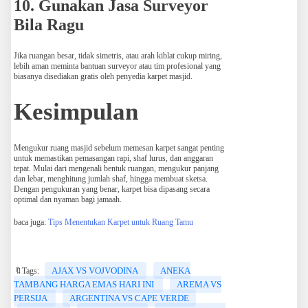
10. Gunakan Jasa Surveyor
Bila Ragu
Jika ruangan besar, tidak simetris, atau arah kiblat cukup miring,
lebih aman meminta bantuan surveyor atau tim profesional yang
biasanya disediakan gratis oleh penyedia karpet masjid.
Kesimpulan
Mengukur ruang masjid sebelum memesan karpet sangat penting
untuk memastikan pemasangan rapi, shaf lurus, dan anggaran
tepat. Mulai dari mengenali bentuk ruangan, mengukur panjang
dan lebar, menghitung jumlah shaf, hingga membuat sketsa.
Dengan pengukuran yang benar, karpet bisa dipasang secara
optimal dan nyaman bagi jamaah.
baca juga:
Tips Menentukan Karpet untuk Ruang Tamu
AJAX VS VOJVODINA
ANEKA
🔖Tags:
TAMBANG HARGA EMAS HARI INI
AREMA VS
PERSIJA
ARGENTINA VS CAPE VERDE