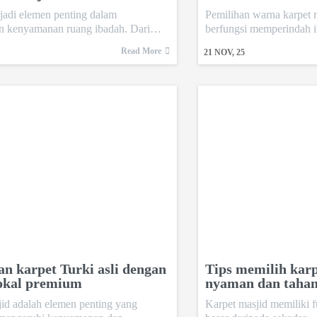
jadi elemen penting dalam
Pemilihan warna karpet 
n kenyamanan ruang ibadah. Dari…
berfungsi memperindah in
Read More
21
NOV, 25
n karpet Turki asli dengan
Tips memilih karp
lokal premium
nyaman dan taha
id adalah elemen penting yang
Karpet masjid memiliki f