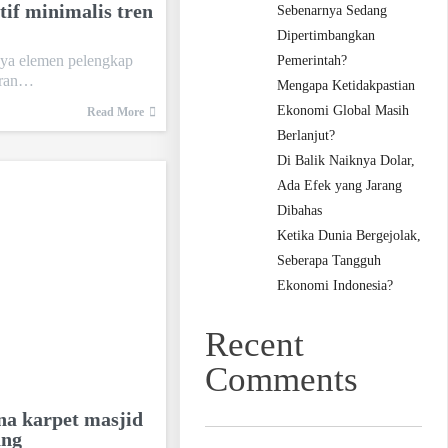
if minimalis tren
Sebenarnya Sedang
Dipertimbangkan
nya elemen pelengkap
Pemerintah?
peran…
Mengapa Ketidakpastian
Ekonomi Global Masih
Read More
Berlanjut?
Di Balik Naiknya Dolar,
Ada Efek yang Jarang
Dibahas
Ketika Dunia Bergejolak,
Seberapa Tangguh
Ekonomi Indonesia?
Recent
Comments
a karpet masjid
ang