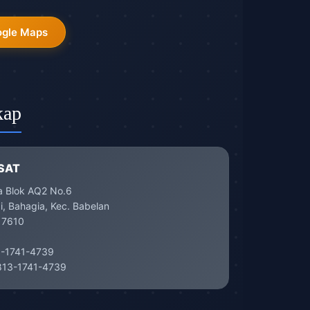
ogle Maps
kap
SAT
a Blok AQ2 No.6
, Bahagia, Kec. Babelan
17610
-1741-4739
13-1741-4739