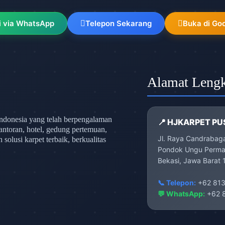
i via WhatsApp
Telepon Sekarang
Buka di Go
Alamat Leng
ndonesia yang telah berpengalaman
📍 HJKARPET PU
antoran, hotel, gedung pertemuan,
Jl. Raya Candrabag
olusi karpet terbaik, berkualitas
Pondok Ungu Permai
Bekasi, Jawa Barat 
📞 Telepon:
+62 813
💬 WhatsApp:
+62 8