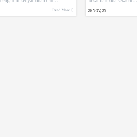
engaruhi kenyamanan dan…
besar daripada sekadar
Read More
20
NOV, 25