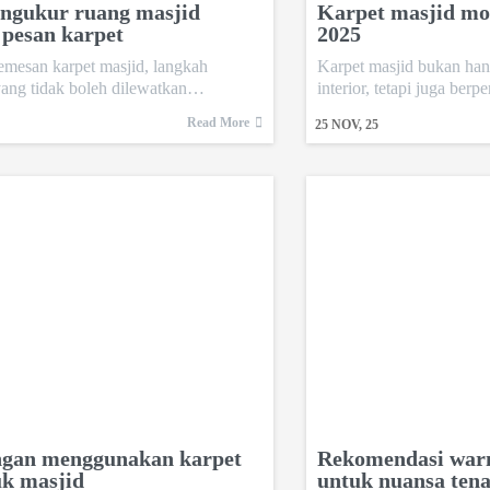
ngukur ruang masjid
Karpet masjid mot
 pesan karpet
2025
mesan karpet masjid, langkah
Karpet masjid bukan ha
yang tidak boleh dilewatkan…
interior, tetapi juga ber
Read More
25
NOV, 25
gan menggunakan karpet
Rekomendasi warn
uk masjid
untuk nuansa ten