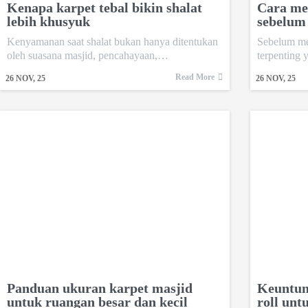
Kenapa karpet tebal bikin shalat
Cara me
lebih khusyuk
sebelum
Kenyamanan saat shalat bukan hanya ditentukan
Sebelum me
oleh suasana masjid, pencahayaan,…
terpenting 
Read More
26
NOV, 25
26
NOV, 25
Panduan ukuran karpet masjid
Keuntun
untuk ruangan besar dan kecil
roll unt