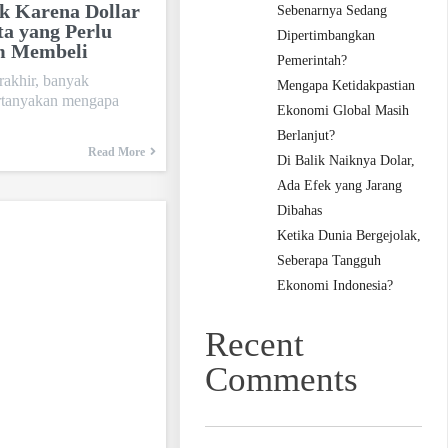
k Karena Dollar
Sebenarnya Sedang
ta yang Perlu
Dipertimbangkan
m Membeli
Pemerintah?
rakhir, banyak
Mengapa Ketidakpastian
tanyakan mengapa
Ekonomi Global Masih
Berlanjut?
Read More
Di Balik Naiknya Dolar,
Ada Efek yang Jarang
Dibahas
Ketika Dunia Bergejolak,
Seberapa Tangguh
Ekonomi Indonesia?
Recent
Comments