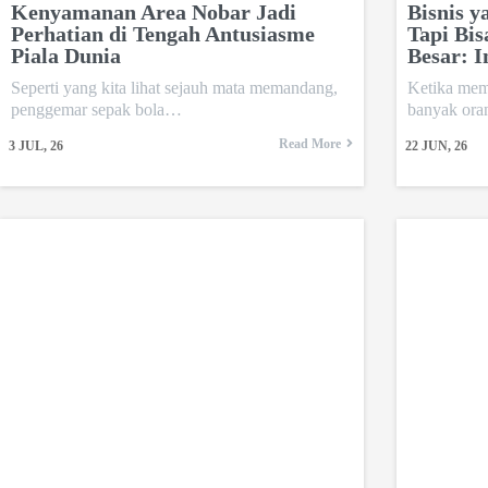
Kenyamanan Area Nobar Jadi
Bisnis y
Perhatian di Tengah Antusiasme
Tapi Bi
Piala Dunia
Besar: I
Seperti yang kita lihat sejauh mata memandang,
Ketika mem
penggemar sepak bola…
banyak ora
Read More
3
JUL, 26
22
JUN, 26