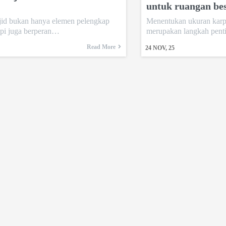
untuk ruangan bes
jid bukan hanya elemen pelengkap
Menentukan ukuran karpe
etapi juga berperan…
merupakan langkah pen
Read More
24
NOV, 25