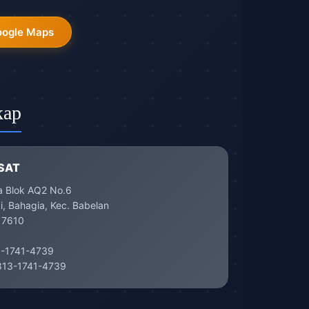
oogle Maps
kap
SAT
a Blok AQ2 No.6
, Bahagia, Kec. Babelan
17610
-1741-4739
13-1741-4739