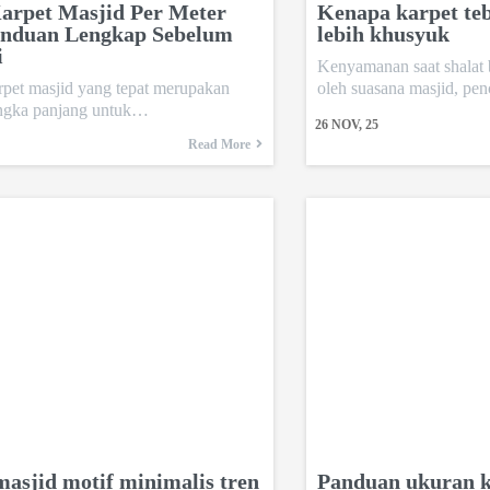
arpet Masjid Per Meter
Kenapa karpet teb
anduan Lengkap Sebelum
lebih khusyuk
i
Kenyamanan saat shalat 
rpet masjid yang tepat merupakan
oleh suasana masjid, p
jangka panjang untuk…
26
NOV, 25
Read More
asjid motif minimalis tren
Panduan ukuran k