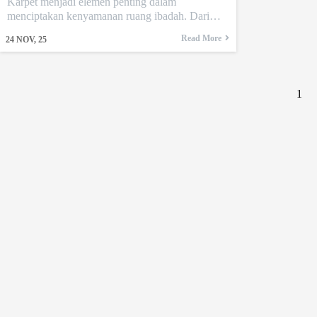
Karpet menjadi elemen penting dalam
menciptakan kenyamanan ruang ibadah. Dari…
Read More
24
NOV, 25
1