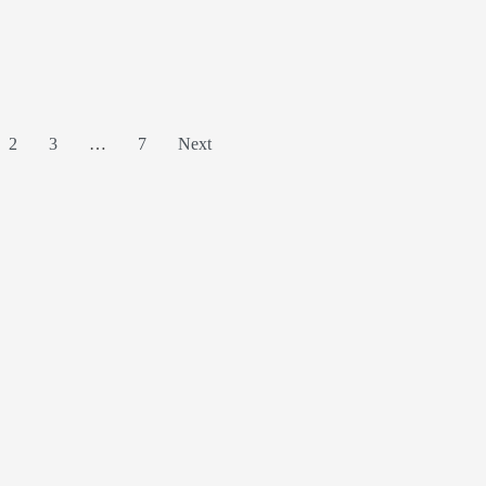
2
3
…
7
Next