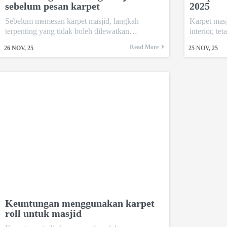
sebelum pesan karpet
2025
Sebelum memesan karpet masjid, langkah
Karpet mas
terpenting yang tidak boleh dilewatkan…
interior, t
Read More
26
NOV, 25
25
NOV, 25
Keuntungan menggunakan karpet
roll untuk masjid