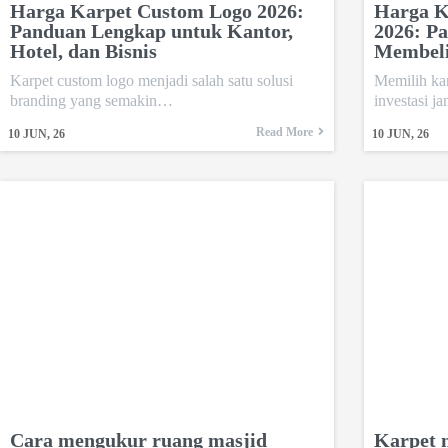
Harga Karpet Custom Logo 2026:
Harga K
Panduan Lengkap untuk Kantor,
2026: P
Hotel, dan Bisnis
Membel
Karpet custom logo menjadi salah satu solusi
Memilih ka
branding yang semakin…
investasi 
Read More
10
JUN, 26
10
JUN, 26
Cara mengukur ruang masjid
Karpet m