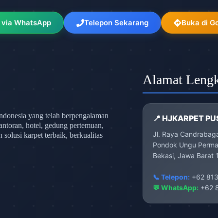
 via WhatsApp
Telepon Sekarang
Buka di G
Alamat Leng
ndonesia yang telah berpengalaman
📍 HJKARPET PU
antoran, hotel, gedung pertemuan,
Jl. Raya Candrabag
olusi karpet terbaik, berkualitas
Pondok Ungu Permai
Bekasi, Jawa Barat 
📞 Telepon:
+62 813
💬 WhatsApp:
+62 8