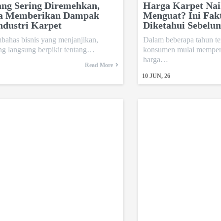
ang Sering Diremehkan,
Harga Karpet Nai
sa Memberikan Dampak
Menguat? Ini Fak
ndustri Karpet
Diketahui Sebelu
bahas bisnis yang menjanjikan,
Dalam beberapa tahun te
ng langsung berpikir tentang…
konsumen mulai memper
harga…
Read More
10
JUN, 26