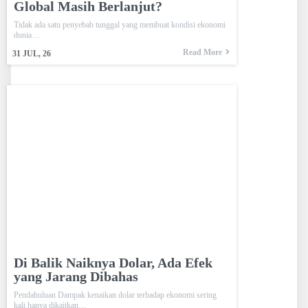
Global Masih Berlanjut?
Tidak ada satu penyebab tunggal yang membuat kondisi ekonomi
dunia…
Read More
31
JUL, 26
Di Balik Naiknya Dolar, Ada Efek
yang Jarang Dibahas
Pendahuluan Dampak kenaikan dolar terhadap ekonomi sering
kali hanya dikaitkan…