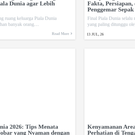
ala Dunia agar Lebih
Fakta, Persiapan,
Penggemar Sepak 
g ruang keluarga Piala Dunia
Final Piala Dunia selalu
lihan banyak orang…
yang paling ditunggu o
Read More
13
JUL, 26
nia 2026: Tips Menata
Kenyamanan Area
obar yang Nyaman dengan
Perhatian di Teng