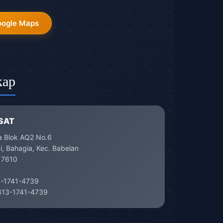
oogle Maps
kap
SAT
a Blok AQ2 No.6
, Bahagia, Kec. Babelan
17610
-1741-4739
13-1741-4739