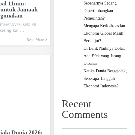
bal 11mm:
Sebenarnya Sedang
 untuk Jamaah
Dipertimbangkan
igunakan
Pemerintah?
merenovasi sebuah
Mengapa Ketidakpastian
 sering kali…
Ekonomi Global Masih
Read More
Berlanjut?
Di Balik Naiknya Dolar,
Ada Efek yang Jarang
Dibahas
Ketika Dunia Bergejolak,
Seberapa Tangguh
Ekonomi Indonesia?
Recent
Comments
iala Dunia 2026: