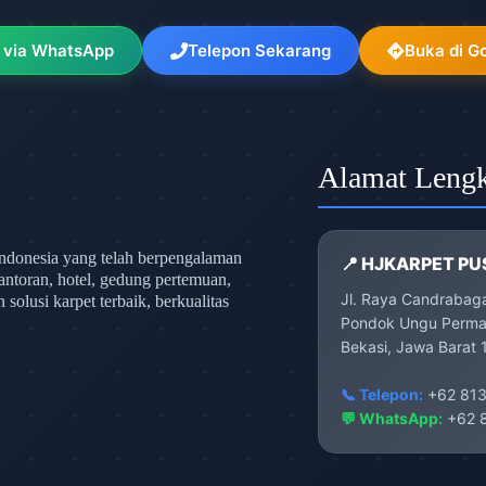
 via WhatsApp
Telepon Sekarang
Buka di G
Alamat Leng
ndonesia yang telah berpengalaman
📍 HJKARPET PU
antoran, hotel, gedung pertemuan,
Jl. Raya Candrabag
olusi karpet terbaik, berkualitas
Pondok Ungu Permai
Bekasi, Jawa Barat 
📞 Telepon:
+62 813
💬 WhatsApp:
+62 8