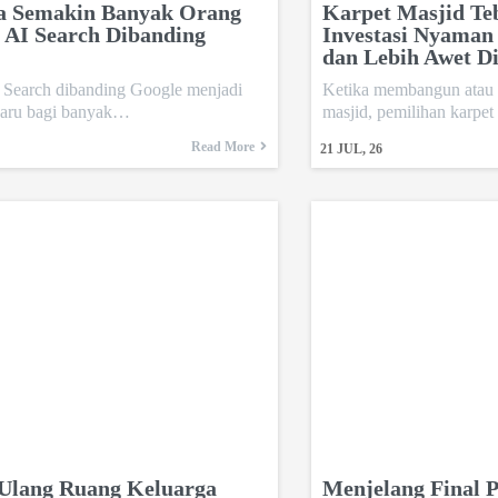
 Semakin Banyak Orang
Karpet Masjid Te
 AI Search Dibanding
Investasi Nyaman
dan Lebih Awet D
 Search dibanding Google menjadi
Ketika membangun atau 
baru bagi banyak…
masjid, pemilihan karpet
Read More
21
JUL, 26
Ulang Ruang Keluarga
Menjelang Final P