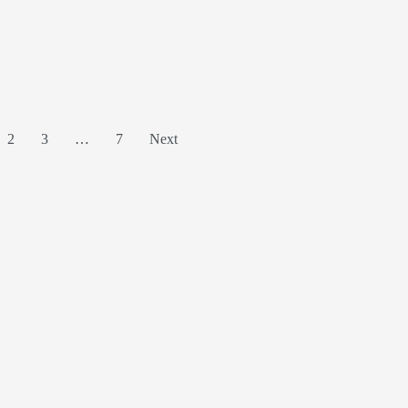
2
3
…
7
Next