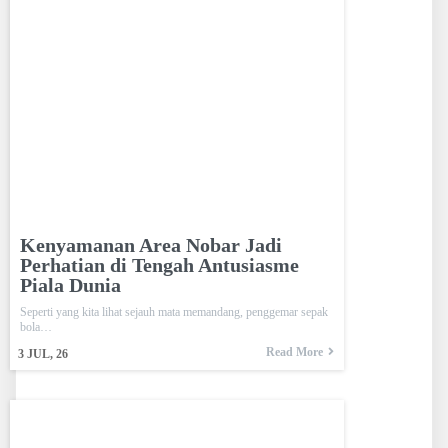
Kenyamanan Area Nobar Jadi
Perhatian di Tengah Antusiasme
Piala Dunia
Seperti yang kita lihat sejauh mata memandang, penggemar sepak
bola…
Read More
3
JUL, 26