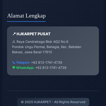
Alamat Lengkap
📍 HJKARPET PUSAT
Jl. Raya Candrabaga Blok AQ2 No.6
Pondok Ungu Permai, Bahagia, Kec. Babelan
Bekasi, Jawa Barat 17610
📞 Telepon:
+62 813-1741-4739
💬 WhatsApp:
+62 813-1741-4739
© 2025 HJKARPET - All Rights Reserved