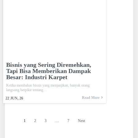
Bisnis yang Sering Diremehkan,
Tapi Bisa Memberikan Dampak
Besar: Industri Karpet
Ketika membahas bisnis yang menjanjikan, banyak orang
langsung berpikir tentang…
Read More
22
JUN, 26
1
2
3
…
7
Next