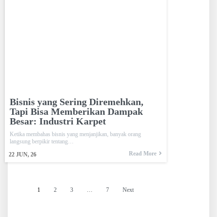
Bisnis yang Sering Diremehkan,
Tapi Bisa Memberikan Dampak
Besar: Industri Karpet
Ketika membahas bisnis yang menjanjikan, banyak orang
langsung berpikir tentang…
Read More
22
JUN, 26
1
2
3
…
7
Next