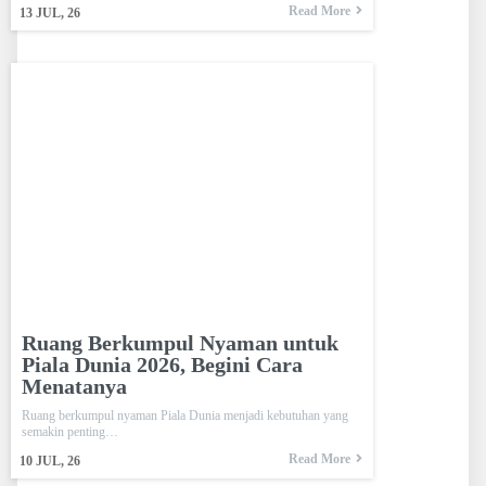
Read More
13
JUL, 26
Ruang Berkumpul Nyaman untuk
Piala Dunia 2026, Begini Cara
Menatanya
Ruang berkumpul nyaman Piala Dunia menjadi kebutuhan yang
semakin penting…
Read More
10
JUL, 26