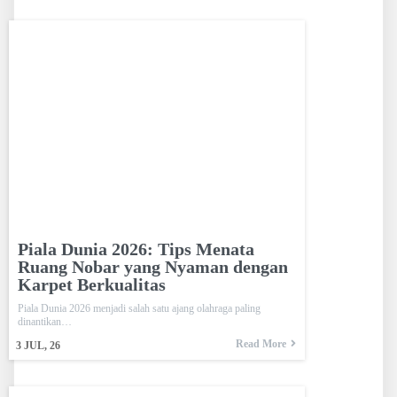
Piala Dunia 2026: Tips Menata
Ruang Nobar yang Nyaman dengan
Karpet Berkualitas
Piala Dunia 2026 menjadi salah satu ajang olahraga paling
dinantikan…
Read More
3
JUL, 26