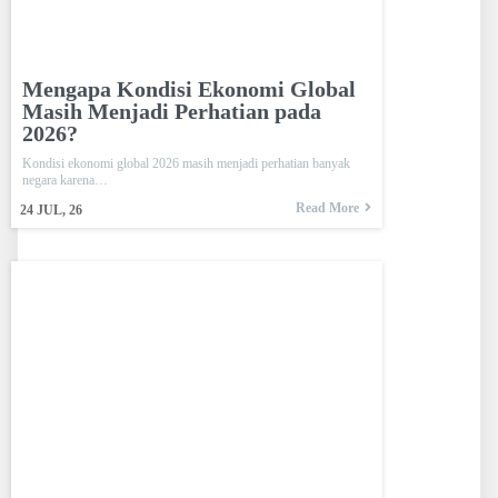
Mengapa Kondisi Ekonomi Global
Masih Menjadi Perhatian pada
2026?
Kondisi ekonomi global 2026 masih menjadi perhatian banyak
negara karena…
Read More
24
JUL, 26