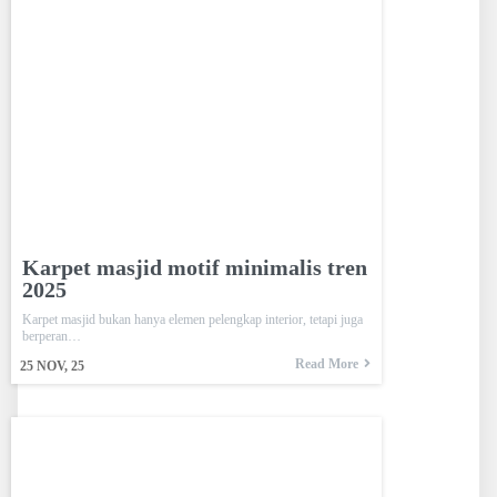
Karpet masjid motif minimalis tren
2025
Karpet masjid bukan hanya elemen pelengkap interior, tetapi juga
berperan…
Read More
25
NOV, 25