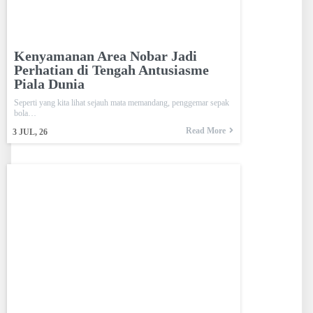
Kenyamanan Area Nobar Jadi
Perhatian di Tengah Antusiasme
Piala Dunia
Seperti yang kita lihat sejauh mata memandang, penggemar sepak
bola…
Read More
3
JUL, 26