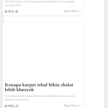
Memilih karpet masjid yang tepat merupakan investasi jangka
panjang untuk…
Read More
10
JUN, 26
Kenapa karpet tebal bikin shalat
lebih khusyuk
Kenyamanan saat shalat bukan hanya ditentukan oleh suasana
masjid, pencahayaan,…
Read More
26
NOV, 25