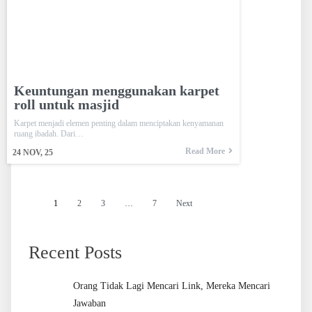
Keuntungan menggunakan karpet
roll untuk masjid
Karpet menjadi elemen penting dalam menciptakan kenyamanan
ruang ibadah. Dari…
Read More
24
NOV, 25
1
2
3
…
7
Next
Recent Posts
Orang Tidak Lagi Mencari Link, Mereka Mencari
Jawaban