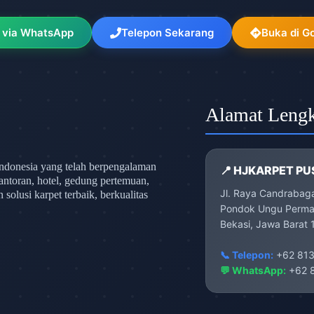
 via WhatsApp
Telepon Sekarang
Buka di G
Alamat Leng
ndonesia yang telah berpengalaman
📍 HJKARPET PU
antoran, hotel, gedung pertemuan,
Jl. Raya Candrabag
olusi karpet terbaik, berkualitas
Pondok Ungu Permai
Bekasi, Jawa Barat 
📞 Telepon:
+62 813
💬 WhatsApp:
+62 8