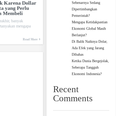
k Karena Dollar
Sebenarnya Sedang
ta yang Perlu
Dipertimbangkan
m Membeli
Pemerintah?
rakhir, banyak
Mengapa Ketidakpastian
tanyakan mengapa
Ekonomi Global Masih
Berlanjut?
Read More
Di Balik Naiknya Dolar,
Ada Efek yang Jarang
Dibahas
Ketika Dunia Bergejolak,
Seberapa Tangguh
Ekonomi Indonesia?
Recent
Comments