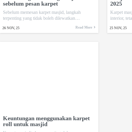
sebelum pesan karpet
2025
Sebelum memesan karpet masjid, langkah
Karpet mas
terpenting yang tidak boleh dilewatkan…
interior, t
Read More
26
NOV, 25
25
NOV, 25
Keuntungan menggunakan karpet
roll untuk masjid