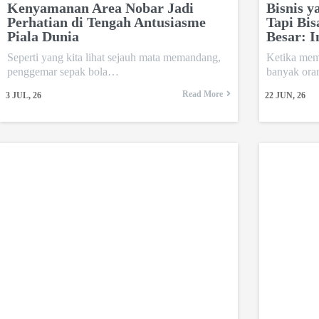
Kenyamanan Area Nobar Jadi
Bisnis y
Perhatian di Tengah Antusiasme
Tapi Bi
Piala Dunia
Besar: I
Seperti yang kita lihat sejauh mata memandang,
Ketika mem
penggemar sepak bola…
banyak ora
Read More
3
JUL, 26
22
JUN, 26