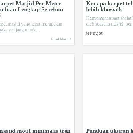
arpet Masjid Per Meter
Kenapa karpet teb
anduan Lengkap Sebelum
lebih khusyuk
i
Kenyamanan saat shalat 
rpet masjid yang tepat merupakan
oleh suasana masjid, p
jangka panjang untuk…
26
NOV, 25
Read More
asjid motif minimalis tren
Panduan ukuran k