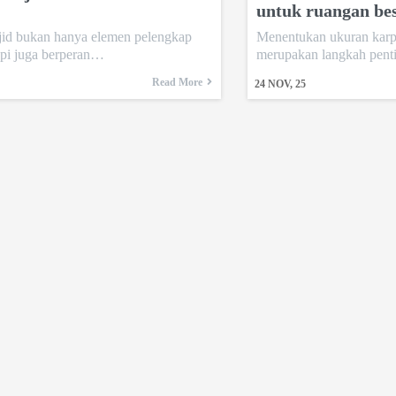
untuk ruangan bes
jid bukan hanya elemen pelengkap
Menentukan ukuran karpe
etapi juga berperan…
merupakan langkah pen
Read More
24
NOV, 25