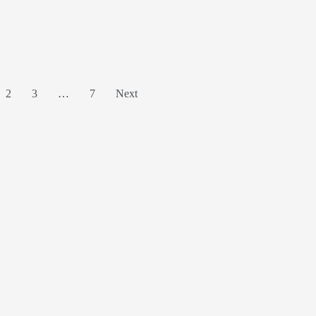
2
3
…
7
Next