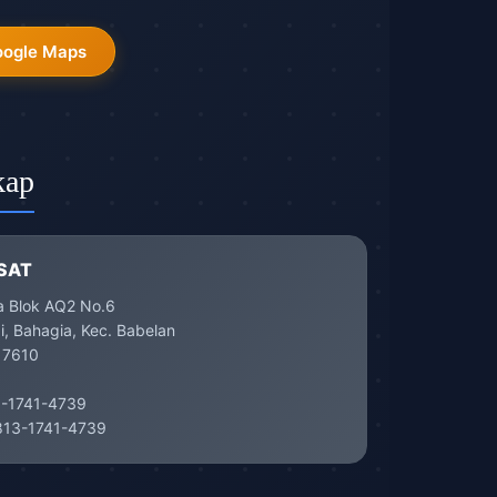
oogle Maps
kap
SAT
a Blok AQ2 No.6
, Bahagia, Kec. Babelan
17610
-1741-4739
13-1741-4739