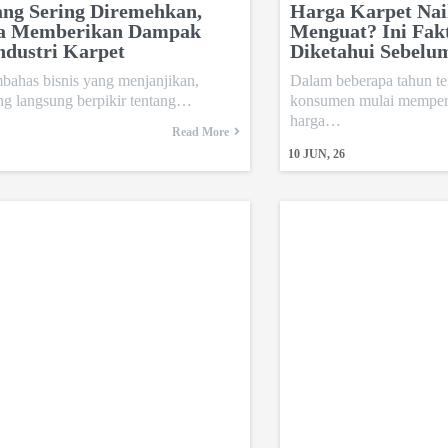
ang Sering Diremehkan,
Harga Karpet Nai
sa Memberikan Dampak
Menguat? Ini Fak
ndustri Karpet
Diketahui Sebelu
bahas bisnis yang menjanjikan,
Dalam beberapa tahun te
ng langsung berpikir tentang…
konsumen mulai memper
harga…
Read More
10
JUN, 26