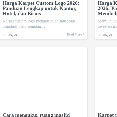
Harga Karpet Custom Logo 2026:
Harga K
Panduan Lengkap untuk Kantor,
2026: P
Hotel, dan Bisnis
Membel
Karpet custom logo menjadi salah satu solusi
Memilih ka
branding yang semakin…
investasi 
Read More
10
JUN, 26
10
JUN, 26
Cara mengukur ruang masjid
Karpet m