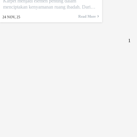
Karpet menjadi elemen penting dalam
menciptakan kenyamanan ruang ibadah. Dari…
Read More
24
NOV, 25
1