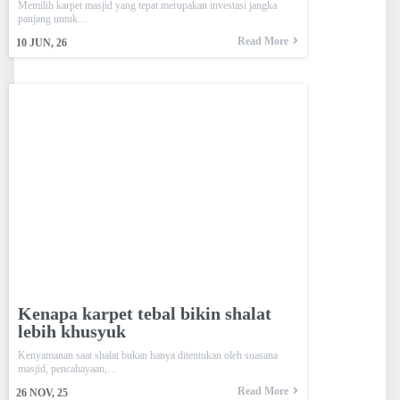
Memilih karpet masjid yang tepat merupakan investasi jangka
panjang untuk…
Read More
10
JUN, 26
Kenapa karpet tebal bikin shalat
lebih khusyuk
Kenyamanan saat shalat bukan hanya ditentukan oleh suasana
masjid, pencahayaan,…
Read More
26
NOV, 25