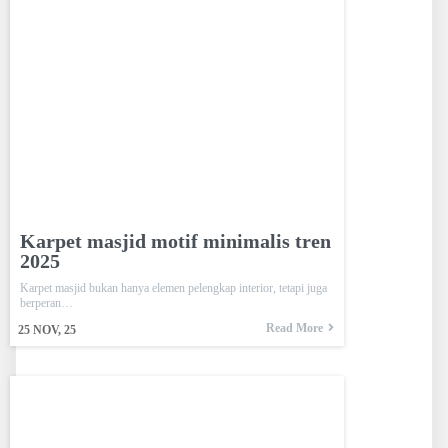
Karpet masjid motif minimalis tren
2025
Karpet masjid bukan hanya elemen pelengkap interior, tetapi juga
berperan…
Read More
25
NOV, 25