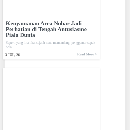
Kenyamanan Area Nobar Jadi
Perhatian di Tengah Antusiasme
Piala Dunia
Seperti yang kita lihat sejauh mata memandang, penggemar sepak
bola…
Read More
3
JUL, 26