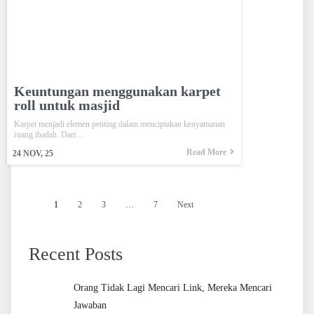
Keuntungan menggunakan karpet
roll untuk masjid
Karpet menjadi elemen penting dalam menciptakan kenyamanan
ruang ibadah. Dari…
Read More
24
NOV, 25
1
2
3
…
7
Next
Recent Posts
Orang Tidak Lagi Mencari Link, Mereka Mencari
Jawaban