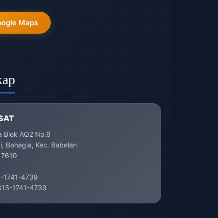
oogle Maps
kap
SAT
a Blok AQ2 No.6
, Bahagia, Kec. Babelan
17610
-1741-4739
13-1741-4739