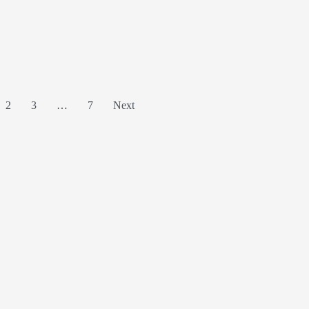
2
3
…
7
Next