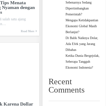
 Tips Menata
Sebenarnya Sedang
g Nyaman dengan
Dipertimbangkan
s
Pemerintah?
 salah satu ajang
Mengapa Ketidakpastian
kan…
Ekonomi Global Masih
Read More
Berlanjut?
Di Balik Naiknya Dolar,
Ada Efek yang Jarang
Dibahas
Ketika Dunia Bergejolak,
Seberapa Tangguh
Ekonomi Indonesia?
Recent
Comments
k Karena Dollar