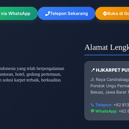
 via WhatsApp
Telepon Sekarang
Buka di G
Alamat Leng
ndonesia yang telah berpengalaman
📍 HJKARPET PU
antoran, hotel, gedung pertemuan,
Jl. Raya Candrabag
olusi karpet terbaik, berkualitas
Pondok Ungu Permai
Bekasi, Jawa Barat 
📞 Telepon:
+62 813
💬 WhatsApp:
+62 8