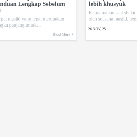
anduan Lengkap Sebelum
lebih khusyuk
i
Kenyamanan saat shalat 
rpet masjid yang tepat merupakan
oleh suasana masjid, p
jangka panjang untuk…
26
NOV, 25
Read More