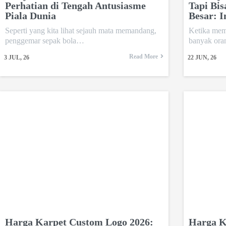
Perhatian di Tengah Antusiasme
Tapi Bi
Piala Dunia
Besar: I
Seperti yang kita lihat sejauh mata memandang,
Ketika mem
penggemar sepak bola…
banyak ora
Read More
3
JUL, 26
22
JUN, 26
Harga Karpet Custom Logo 2026:
Harga K