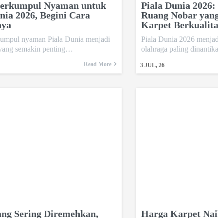
erkumpul Nyaman untuk
Piala Dunia 2026:
nia 2026, Begini Cara
Ruang Nobar yan
nya
Karpet Berkualita
umpul nyaman Piala Dunia menjadi
Piala Dunia 2026 menjadi
yang semakin penting…
olahraga paling dinanti
Read More
3
JUL, 26
ang Sering Diremehkan,
Harga Karpet Nai