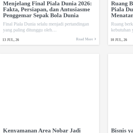
Menjelang Final Piala Dunia 2026:
Ruang B
Fakta, Persiapan, dan Antusiasme
Piala Du
Penggemar Sepak Bola Dunia
Menata
Final Piala Dunia selalu menjadi pertandingan
Ruang berk
yang paling ditunggu oleh…
kebutuhan 
Read More
13
JUL, 26
10
JUL, 26
Kenyamanan Area Nobar Jadi
Bisnis y