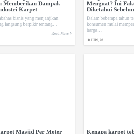
sa Memberikan Dampak
Menguat? Ini Fak
ndustri Karpet
Diketahui Sebelu
bahas bisnis yang menjanjikan,
Dalam beberapa tahun te
ng langsung berpikir tentang…
konsumen mulai memper
harga…
Read More
10
JUN, 26
arpet Masjid Per Meter
Kenapa karpet teb