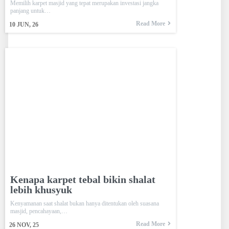
Memilih karpet masjid yang tepat merupakan investasi jangka
panjang untuk…
Read More
10
JUN, 26
Kenapa karpet tebal bikin shalat
lebih khusyuk
Kenyamanan saat shalat bukan hanya ditentukan oleh suasana
masjid, pencahayaan,…
Read More
26
NOV, 25