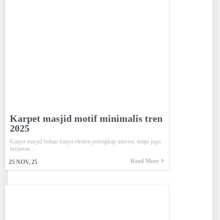
Karpet masjid motif minimalis tren
2025
Karpet masjid bukan hanya elemen pelengkap interior, tetapi juga
berperan…
Read More
25
NOV, 25