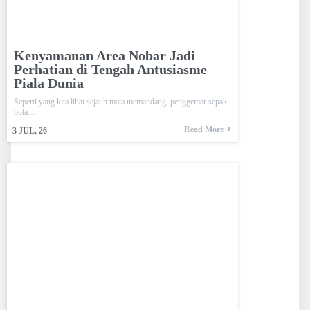
Kenyamanan Area Nobar Jadi
Perhatian di Tengah Antusiasme
Piala Dunia
Seperti yang kita lihat sejauh mata memandang, penggemar sepak
bola…
Read More
3
JUL, 26