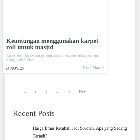
Keuntungan menggunakan karpet
roll untuk masjid
Karpet menjadi elemen penting dalam menciptakan kenyamanan
ruang ibadah. Dari…
Read More
24
NOV, 25
1
2
3
…
7
Next
Recent Posts
Harga Emas Kembali Jadi Sorotan, Apa yang Sedang
Terjadi?