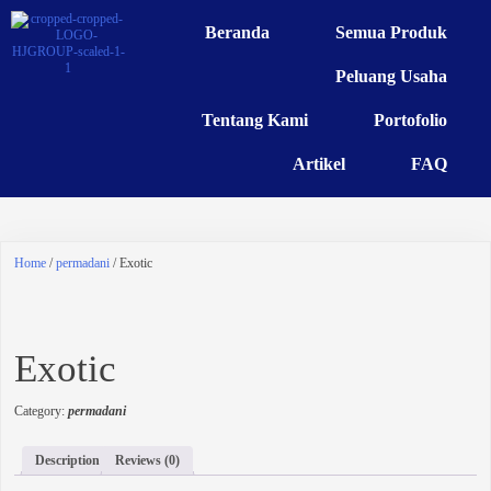
Beranda
Semua Produk
Peluang Usaha
Tentang Kami
Portofolio
Artikel
FAQ
Home
/
permadani
/ Exotic
Exotic
Category:
permadani
Description
Reviews (0)