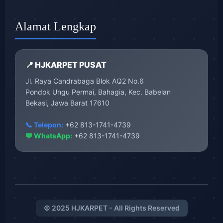
Alamat Lengkap
📍 HJKARPET PUSAT
Jl. Raya Candrabaga Blok AQ2 No.6
Pondok Ungu Permai, Bahagia, Kec. Babelan
Bekasi, Jawa Barat 17610
📞 Telepon:
+62 813-1741-4739
💬 WhatsApp:
+62 813-1741-4739
© 2025 HJKARPET - All Rights Reserved