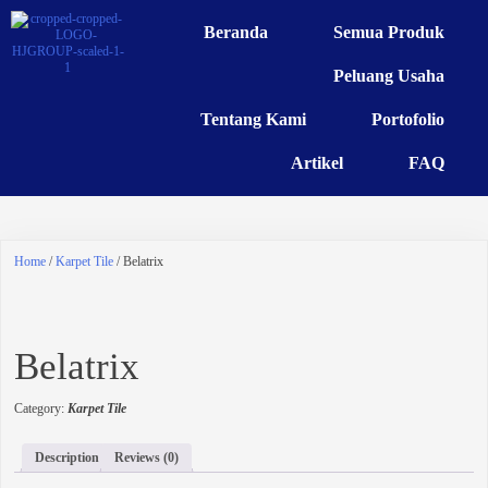
Beranda
Semua Produk
Peluang Usaha
Tentang Kami
Portofolio
Artikel
FAQ
Home
/
Karpet Tile
/ Belatrix
Belatrix
Category:
Karpet Tile
Description
Reviews (0)