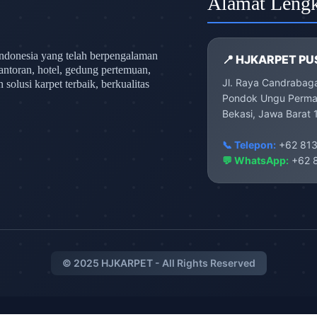
Alamat Leng
ndonesia yang telah berpengalaman
📍 HJKARPET PU
antoran, hotel, gedung pertemuan,
Jl. Raya Candrabag
olusi karpet terbaik, berkualitas
Pondok Ungu Permai
Bekasi, Jawa Barat 
📞 Telepon:
+62 813
💬 WhatsApp:
+62 8
© 2025 HJKARPET - All Rights Reserved