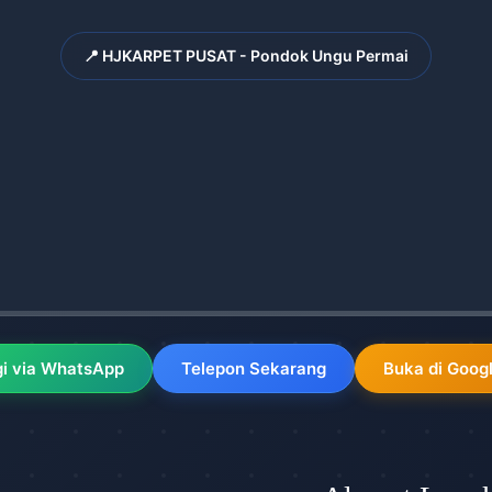
📍 HJKARPET PUSAT - Pondok Ungu Permai
i via WhatsApp
Telepon Sekarang
Buka di Goog