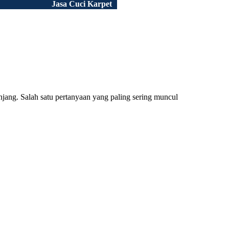
Jasa Cuci Karpet
Peluang Usaha
Tentang Kami
Portofolio
Artikel
FAQ
jang. Salah satu pertanyaan yang paling sering muncul