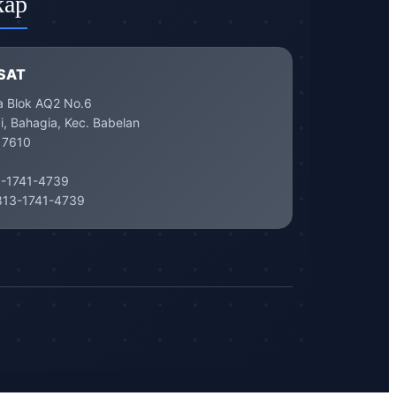
kap
SAT
a Blok AQ2 No.6
, Bahagia, Kec. Babelan
17610
-1741-4739
13-1741-4739