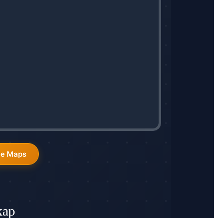
le Maps
kap