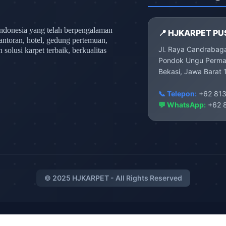
ndonesia yang telah berpengalaman
📍 HJKARPET PU
antoran, hotel, gedung pertemuan,
Jl. Raya Candrabag
olusi karpet terbaik, berkualitas
Pondok Ungu Permai
Bekasi, Jawa Barat 
📞 Telepon:
+62 813
💬 WhatsApp:
+62 8
© 2025 HJKARPET - All Rights Reserved