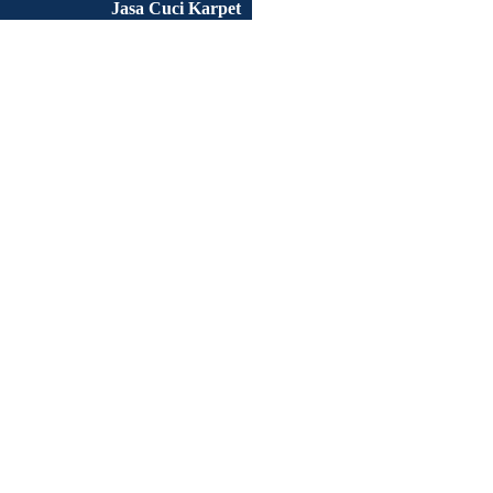
Jasa Cuci Karpet
Peluang Usaha
Tentang Kami
Portofolio
Artikel
FAQ