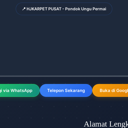
📍 HJKARPET PUSAT - Pondok Ungu Permai
i via WhatsApp
Telepon Sekarang
Buka di Goog
Alamat Leng