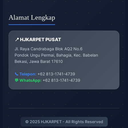
Alamat Lengkap
📍 HJKARPET PUSAT
Jl. Raya Candrabaga Blok AQ2 No.6
Pondok Ungu Permai, Bahagia, Kec. Babelan
Bekasi, Jawa Barat 17610
📞 Telepon:
+62 813-1741-4739
💬 WhatsApp:
+62 813-1741-4739
© 2025 HJKARPET - All Rights Reserved