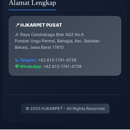
Alamat Lengkap
📍 HJKARPET PUSAT
Jl. Raya Candrabaga Blok AQ2 No.6
Pondok Ungu Permai, Bahagia, Kec. Babelan
Bekasi, Jawa Barat 17610
📞 Telepon:
+62 813-1741-4739
💬 WhatsApp:
+62 813-1741-4739
© 2025 HJKARPET - All Rights Reserved