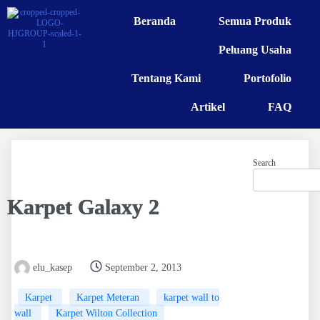
Beranda
Semua Produk
Peluang Usaha
Tentang Kami
Portofolio
Artikel
FAQ
Search
Karpet Galaxy 2
elu_kasep
September 2, 2013
Karpet
Karpet Meteran
karpet wall to
wall
Karpet Wilton Collection