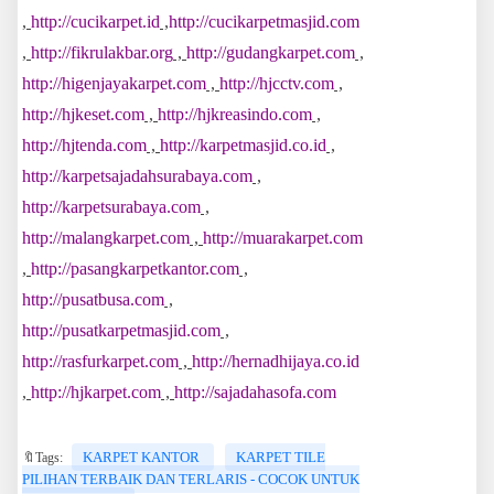
,
http://cucikarpet.id
,
http://cucikarpetmasjid.com
,
http://fikrulakbar.org
,
http://gudangkarpet.com
,
http://higenjayakarpet.com
,
http://hjcctv.com
,
http://hjkeset.com
,
http://hjkreasindo.com
,
http://hjtenda.com
,
http://karpetmasjid.co.id
,
http://karpetsajadahsurabaya.com
,
http://karpetsurabaya.com
,
http://malangkarpet.com
,
http://muarakarpet.com
,
http://pasangkarpetkantor.com
,
http://pusatbusa.com
,
http://pusatkarpetmasjid.com
,
http://rasfurkarpet.com
,
http://hernadhijaya.co.id
,
http://hjkarpet.com
,
http://sajadahasofa.com
KARPET KANTOR
KARPET TILE
🔖Tags:
PILIHAN TERBAIK DAN TERLARIS - COCOK UNTUK