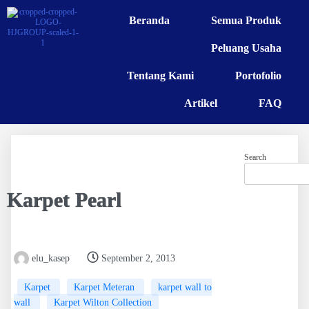
Beranda
Semua Produk
Peluang Usaha
Tentang Kami
Portofolio
Artikel
FAQ
Search
Karpet Pearl
elu_kasep
September 2, 2013
Karpet
Karpet Meteran
karpet wall to
wall
Karpet Wilton Collection