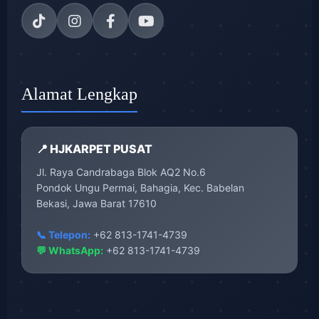
Alamat Lengkap
📍 HJKARPET PUSAT
Jl. Raya Candrabaga Blok AQ2 No.6
Pondok Ungu Permai, Bahagia, Kec. Babelan
Bekasi, Jawa Barat 17610
📞 Telepon:
+62 813-1741-4739
💬 WhatsApp:
+62 813-1741-4739