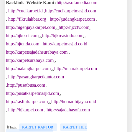
Backlink Website Kami :
http://asofamedia.com
,
http://cucikarpet.id
,
http://cucikarpetmasjid.com
,
http://fikrulakbar.org
,
http://gudangkarpet.com
,
http://higenjayakarpet.com
,
http://hjcctv.com
,
http://hjkeset.com
,
http://hjkreasindo.com
,
http://hjtenda.com
,
http://karpetmasjid.co.id
,
http://karpetsajadahsurabaya.com
,
http://karpetsurabaya.com
,
http://malangkarpet.com
,
http://muarakarpet.com
,
http://pasangkarpetkantor.com
,
http://pusatbusa.com
,
http://pusatkarpetmasjid.com
,
http://rasfurkarpet.com
,
http://hernadhijaya.co.id
,
http://hjkarpet.com
,
http://sajadahasofa.com
KARPET KANTOR
KARPET TILE
🔖Tags: