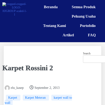
Beranda
Semua Produk
Peluang Usaha
Tentang Kami
Portofolio
Artikel
FAQ
Search
Karpet Rossini 2
elu_kasep
September 2, 2013
Karpet
Karpet Meteran
karpet wall to
wall