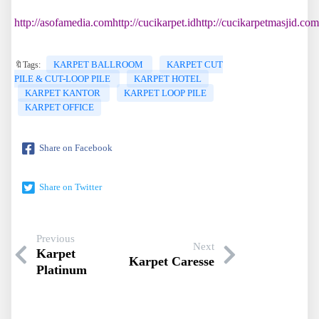
http://asofamedia.com
http://cucikarpet.id
http://cucikarpetmasjid.com
KARPET BALLROOM
KARPET CUT
🔖Tags:
PILE & CUT-LOOP PILE
KARPET HOTEL
KARPET KANTOR
KARPET LOOP PILE
KARPET OFFICE
Share on Facebook
Share on Twitter
Previous
Next
Karpet
Karpet Caresse
Platinum