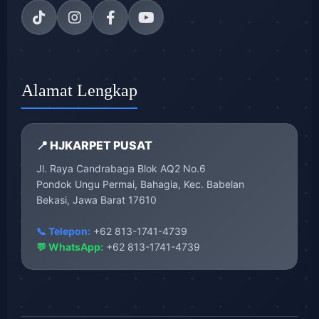
Alamat Lengkap
📍 HJKARPET PUSAT
Jl. Raya Candrabaga Blok AQ2 No.6
Pondok Ungu Permai, Bahagia, Kec. Babelan
Bekasi, Jawa Barat 17610
📞 Telepon:
+62 813-1741-4739
💬 WhatsApp:
+62 813-1741-4739