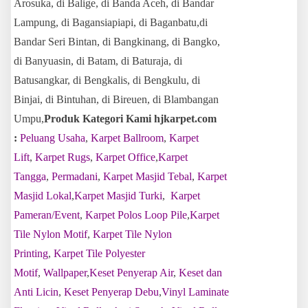
Arosuka, di Balige, di Banda Aceh, di Bandar
Lampung, di Bagansiapiapi, di Baganbatu,di
Bandar Seri Bintan, di Bangkinang, di Bangko,
di Banyuasin, di Batam, di Baturaja, di
Batusangkar, di Bengkalis, di Bengkulu, di
Binjai, di Bintuhan, di Bireuen, di Blambangan
Umpu,
Produk Kategori Kami hjkarpet.com
:
Peluang Usaha
,
Karpet Ballroom
,
Karpet
Lift
,
Karpet Rugs
,
Karpet Office
,
Karpet
Tangga
,
Permadani
,
Karpet Masjid Tebal
,
Karpet
Masjid Lokal
,
Karpet Masjid Turki
,
Karpet
Pameran/Event
,
Karpet Polos Loop Pile
,
Karpet
Tile Nylon Motif
,
Karpet Tile Nylon
Printing
,
Karpet Tile Polyester
Motif
,
Wallpaper
,
Keset Penyerap Air
,
Keset dan
Anti Licin
,
Keset Penyerap Debu
,
Vinyl Laminate