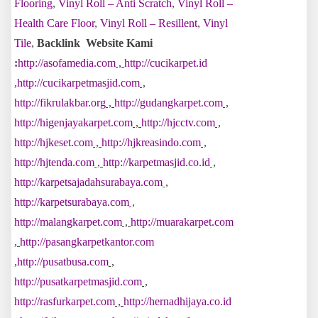
Flooring
,
Vinyl Roll – Anti Scratch
,
Vinyl Roll –
Health Care Floor
,
Vinyl Roll – Resillent
,
Vinyl
Tile
,
Backlink Website Kami
:
http://asofamedia.com
,
http://cucikarpet.id
,
http://cucikarpetmasjid.com
,
http://fikrulakbar.org
,
http://gudangkarpet.com
,
http://higenjayakarpet.com
,
http://hjcctv.com
,
http://hjkeset.com
,
http://hjkreasindo.com
,
http://hjtenda.com
,
http://karpetmasjid.co.id
,
http://karpetsajadahsurabaya.com
,
http://karpetsurabaya.com
,
http://malangkarpet.com
,
http://muarakarpet.com
,
http://pasangkarpetkantor.com
,
http://pusatbusa.com
,
http://pusatkarpetmasjid.com
,
http://rasfurkarpet.com
,
http://hernadhijaya.co.id