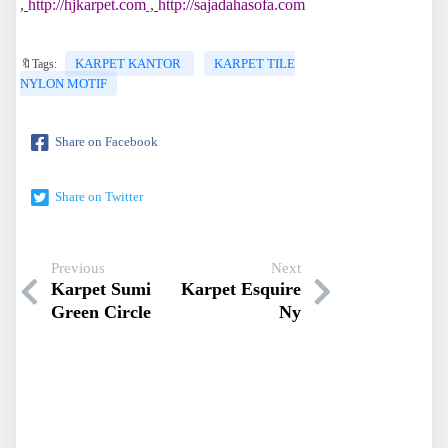
,
http://hjkarpet.com
,
http://sajadahasofa.com
KARPET KANTOR
KARPET TILE
🔖Tags:
NYLON MOTIF
Share on Facebook
Share on Twitter
Previous
Next
Karpet Sumi
Karpet Esquire
Green Circle
Ny