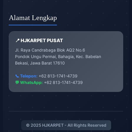
Alamat Lengkap
📍 HJKARPET PUSAT
Jl. Raya Candrabaga Blok AQ2 No.6
Pondok Ungu Permai, Bahagia, Kec. Babelan
Bekasi, Jawa Barat 17610
📞 Telepon:
+62 813-1741-4739
💬 WhatsApp:
+62 813-1741-4739
© 2025 HJKARPET - All Rights Reserved