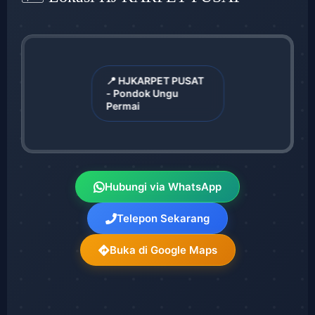
📍 HJKARPET PUSAT
- Pondok Ungu
Permai
Hubungi via WhatsApp
Telepon Sekarang
Buka di Google Maps