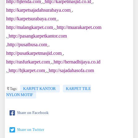
http://hjtenda.com
,
http://karpetmasjid.co.id
,
http://karpetsajadahsurabaya.com
,
http://karpetsurabaya.com
,
http://malangkarpet.com
,
http://muarakarpet.com
,
http://pasangkarpetkantor.com
,
http://pusatbusa.com
,
http://pusatkarpetmasjid.com
,
http://rasfurkarpet.com
,
http://hernadhijaya.co.id
,
http://hjkarpet.com
,
http://sajadahasofa.com
KARPET KANTOR
KARPET TILE
🔖Tags:
NYLON MOTIF
Share on Facebook
Share on Twitter