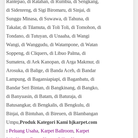
Rantepao, di Ratahan, di Rumbia, di Sengkang,
di Sidenreng, di Sigi Biromaru, di Sinjai, di
Sunggu Minasa, di Suwawa, di Tahuna, di
Takalar,
di Tilamuta, di Toli Toli, di Tomohon, di
Tondano, di Tutuyan, di Unaaha, di Wangi
Wangi, di Wanggudu, di Watampone, di Watan
Soppeng, di Cliquers,
di Libuo Palma, di
Sumatera, di Aek Kanopan, di Arga Makmur, di
Arosuka, di Balige, di Banda Aceh, di Bandar
Lampung, di Bagansiapiapi, di Baganbatu,
di
Bandar Seri Bintan, di Bangkinang, di Bangko,
di Banyuasin, di Batam, di Baturaja, di
Batusangkar, di Bengkalis, di Bengkulu, di
Binjai, di Bintuhan, di Bireuen, di Blambangan
Umpu,
Produk Kategori Kami hjkarpet.com
:
Peluang Usaha
,
Karpet Ballroom
,
Karpet