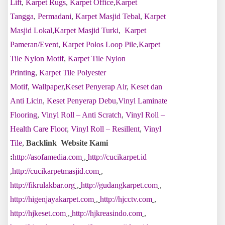
Lift
,
Karpet Rugs
,
Karpet Office
,
Karpet
Tangga
,
Permadani
,
Karpet Masjid Tebal
,
Karpet
Masjid Lokal
,
Karpet Masjid Turki
,
Karpet
Pameran/Event
,
Karpet Polos Loop Pile
,
Karpet
Tile Nylon Motif
,
Karpet Tile Nylon
Printing
,
Karpet Tile Polyester
Motif
,
Wallpaper
,
Keset Penyerap Air
,
Keset dan
Anti Licin
,
Keset Penyerap Debu
,
Vinyl Laminate
Flooring
,
Vinyl Roll – Anti Scratch
,
Vinyl Roll –
Health Care Floor
,
Vinyl Roll – Resillent
,
Vinyl
Tile
,
Backlink Website Kami
:
http://asofamedia.com
,
http://cucikarpet.id
,
http://cucikarpetmasjid.com
,
http://fikrulakbar.org
,
http://gudangkarpet.com
,
http://higenjayakarpet.com
,
http://hjcctv.com
,
http://hjkeset.com
,
http://hjkreasindo.com
,