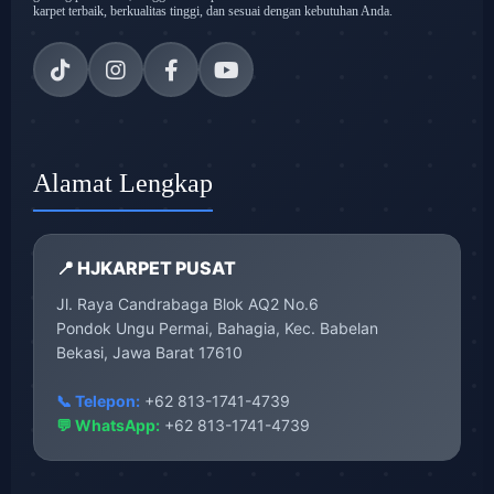
karpet terbaik, berkualitas tinggi, dan sesuai dengan kebutuhan Anda.
Alamat Lengkap
📍 HJKARPET PUSAT
Jl. Raya Candrabaga Blok AQ2 No.6
Pondok Ungu Permai, Bahagia, Kec. Babelan
Bekasi, Jawa Barat 17610
📞 Telepon:
+62 813-1741-4739
💬 WhatsApp:
+62 813-1741-4739