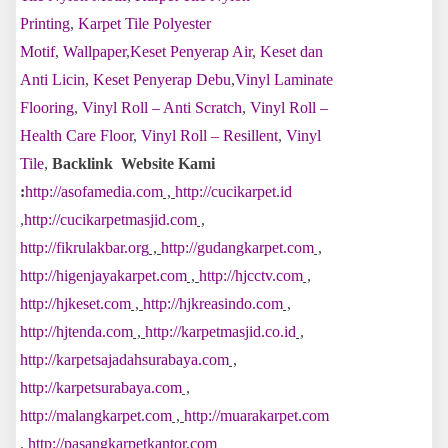
Printing
,
Karpet Tile Polyester
Motif
,
Wallpaper
,
Keset Penyerap Air
,
Keset dan
Anti Licin
,
Keset Penyerap Debu
,
Vinyl Laminate
Flooring
,
Vinyl Roll – Anti Scratch
,
Vinyl Roll –
Health Care Floor
,
Vinyl Roll – Resillent
,
Vinyl
Tile
,
Backlink Website Kami
:
http://asofamedia.com
,
http://cucikarpet.id
,
http://cucikarpetmasjid.com
,
http://fikrulakbar.org
,
http://gudangkarpet.com
,
http://higenjayakarpet.com
,
http://hjcctv.com
,
http://hjkeset.com
,
http://hjkreasindo.com
,
http://hjtenda.com
,
http://karpetmasjid.co.id
,
http://karpetsajadahsurabaya.com
,
http://karpetsurabaya.com
,
http://malangkarpet.com
,
http://muarakarpet.com
,
http://pasangkarpetkantor.com