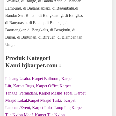
Arosuka, di Balige, di Banda Aceh, di Bandar
Lampung, di Bagansiapiapi, di Baganbatu,di
Bandar Seri Bintan, di Bangkinang, di Bangko,
di Banyuasin, di Batam, di Baturaja, di
Batusangkar, di Bengkalis, di Bengkulu, di
Binjai, di Bintuhan, di Bireuen, di Blambangan
Umpu,
Produk Kategori
Kami hjkarpet.com :
Peluang Usaha
,
Karpet Ballroom
,
Karpet
Lift
,
Karpet Rugs
,
Karpet Office
,
Karpet
Tangga
,
Permadani
,
Karpet Masjid Tebal
,
Karpet
Masjid Lokal
,
Karpet Masjid Turki
,
Karpet
Pameran/Event
,
Karpet Polos Loop Pile
,
Karpet
Tile Nylon Motif
,
Karpet Tile Nylon