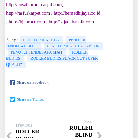
http://pusatkarpetmasjid.com
,
http://rasfurkarpet.com
,
http://hernadhijaya.co.id
,
http://hjkarpet.com
,
http://sajadahasofa.com
PENUTUP JENDELA
PENUTUP
🔖Tags:
JENDELA HOTEL
PENUTUP JENDELA KANTOR
PENUTUP JENDELA RUMAH
ROLLER
BLINDS
ROLLER BLINDS BLACK OUT SUPER
QUALITY
Share on Facebook
Share on Twitter
Next
Previous
ROLLER
ROLLER
BLIND