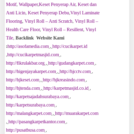
Motif
,
Wallpaper
,
Keset Penyerap Air
,
Keset dan
Anti Licin
,
Keset Penyerap Debu
,
Vinyl Laminate
Flooring
,
Vinyl Roll – Anti Scratch
,
Vinyl Roll –
Health Care Floor
,
Vinyl Roll – Resillent
,
Vinyl
Tile
,
Backlink Website Kami
:
http://asofamedia.com
,
http://cucikarpet.id
,
http://cucikarpetmasjid.com
,
http://fikrulakbar.org
,
http://gudangkarpet.com
,
http://higenjayakarpet.com
,
http://hjcctv.com
,
http://hjkeset.com
,
http://hjkreasindo.com
,
http://hjtenda.com
,
http://karpetmasjid.co.id
,
http://karpetsajadahsurabaya.com
,
http://karpetsurabaya.com
,
http://malangkarpet.com
,
http://muarakarpet.com
,
http://pasangkarpetkantor.com
,
http://pusatbusa.com
,