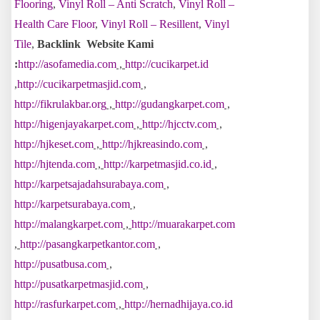
Flooring
,
Vinyl Roll – Anti Scratch
,
Vinyl Roll –
Health Care Floor
,
Vinyl Roll – Resillent
,
Vinyl
Tile
,
Backlink Website Kami
:
http://asofamedia.com
,
http://cucikarpet.id
,
http://cucikarpetmasjid.com
,
http://fikrulakbar.org
,
http://gudangkarpet.com
,
http://higenjayakarpet.com
,
http://hjcctv.com
,
http://hjkeset.com
,
http://hjkreasindo.com
,
http://hjtenda.com
,
http://karpetmasjid.co.id
,
http://karpetsajadahsurabaya.com
,
http://karpetsurabaya.com
,
http://malangkarpet.com
,
http://muarakarpet.com
,
http://pasangkarpetkantor.com
,
http://pusatbusa.com
,
http://pusatkarpetmasjid.com
,
http://rasfurkarpet.com
,
http://hernadhijaya.co.id