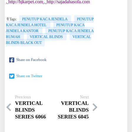
,
http://hjkarpet.com
,
http://sajadahasofa.com
PENUTUP KACA JENDELA
PENUTUP
🔖Tags:
KACA JENDELA HOTEL
PENUTUP KACA
JENDELA KANTOR
PENUTUP KACA JENDELA
RUMAH
VERTICAL BLINDS
VERTICAL
BLINDS BLACK OUT
Share on Facebook
Share on Twitter
Previous
Next
VERTICAL
VERTICAL
BLINDS
BLINDS
SERIES 6066
SERIES 6045