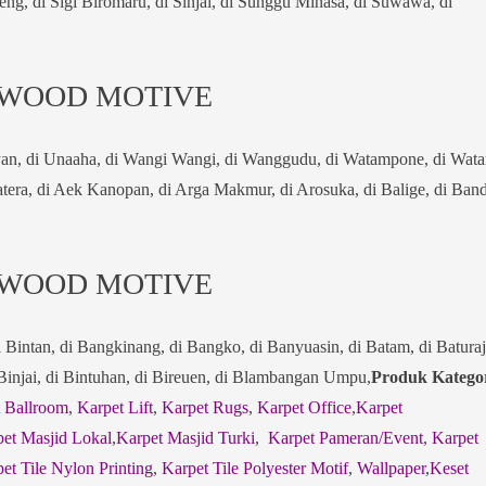
eng, di Sigi Biromaru, di Sinjai, di Sunggu Minasa, di Suwawa, di
 WOOD MOTIVE
uyan, di Unaaha, di Wangi Wangi, di Wanggudu, di Watampone, di Wat
atera, di Aek Kanopan, di Arga Makmur, di Arosuka, di Balige, di Ban
 WOOD MOTIVE
i Bintan, di Bangkinang, di Bangko, di Banyuasin, di Batam, di Baturaj
 Binjai, di Bintuhan, di Bireuen, di Blambangan Umpu,
Produk Katego
 Ballroom
,
Karpet Lift
,
Karpet Rugs
,
Karpet Office
,
Karpet
et Masjid Lokal
,
Karpet Masjid Turki
,
Karpet Pameran/Event
,
Karpet
et Tile Nylon Printing
,
Karpet Tile Polyester Motif
,
Wallpaper
,
Keset