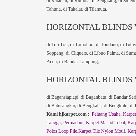
di Ratahan, di Rumbia, di Sengkang, di Sidenr
Tahuna, di Takalar, di Tilamuta,
HORIZONTAL BLINDS
di Toli Toli, di Tomohon, di Tondano, di Tut
Soppeng, di Cliquers, di Libuo Palma, di Sum
Aceh, di Bandar Lampung,
HORIZONTAL BLINDS
di Bagansiapiapi, di Baganbatu, di Bandar Ser
di Batusangkar, di Bengkalis, di Bengkulu, di
Kami hjkarpet.com :
Peluang Usaha
,
Karpet
Tangga
,
Permadani
,
Karpet Masjid Tebal
,
Karp
Polos Loop Pile
,
Karpet Tile Nylon Motif
,
Karp