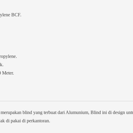
pylene BCF.
.
ropylene.
k.
0 Meter.
.
n blind yang terbuat dari Alumunium, Blind ini di design unt
ak di pakai di perkantoran.