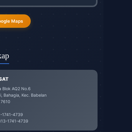
oogle Maps
kap
SAT
a Blok AQ2 No.6
, Bahagia, Kec. Babelan
17610
-1741-4739
13-1741-4739