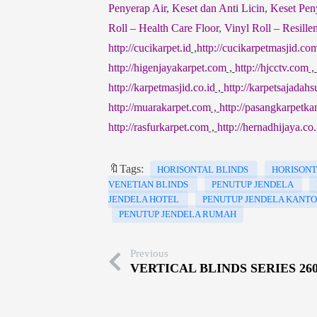
Penyerap Air
,
Keset dan Anti Licin
,
Keset Pen
Roll – Health Care Floor
,
Vinyl Roll – Resillen
http://cucikarpet.id
,
http://cucikarpetmasjid.co
http://higenjayakarpet.com
,
http://hjcctv.com
,
http://karpetmasjid.co.id
,
http://karpetsajadah
http://muarakarpet.com
,
http://pasangkarpetka
http://rasfurkarpet.com
,
http://hernadhijaya.co.
🔖Tags:
HORISONTAL BLINDS
HORISONT
VENETIAN BLINDS
PENUTUP JENDELA
JENDELA HOTEL
PENUTUP JENDELA KANT
PENUTUP JENDELA RUMAH
Previous
VERTICAL BLINDS SERIES 26