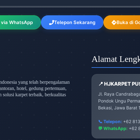
 via WhatsApp
Telepon Sekarang
Buka di G
Alamat Leng
ndonesia yang telah berpengalaman
📍 HJKARPET PU
antoran, hotel, gedung pertemuan,
Jl. Raya Candrabag
olusi karpet terbaik, berkualitas
Pondok Ungu Permai
Bekasi, Jawa Barat 
📞 Telepon:
+62 813
💬 WhatsApp:
+62 8