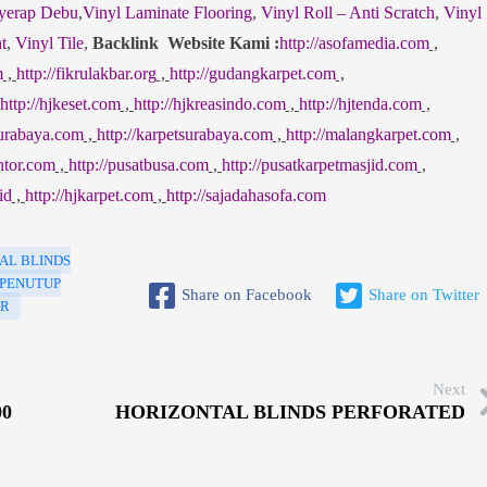
yerap Debu
,
Vinyl Laminate Flooring
,
Vinyl Roll – Anti Scratch
,
Vinyl
t
,
Vinyl Tile
,
Backlink Website Kami :
http://asofamedia.com
,
m
,
http://fikrulakbar.org
,
http://gudangkarpet.com
,
http://hjkeset.com
,
http://hjkreasindo.com
,
http://hjtenda.com
,
surabaya.com
,
http://karpetsurabaya.com
,
http://malangkarpet.com
,
ntor.com
,
http://pusatbusa.com
,
http://pusatkarpetmasjid.com
,
id
,
http://hjkarpet.com
,
http://sajadahasofa.com
AL BLINDS
PENUTUP
Share on Facebook
Share on Twitter
OR
Next
00
HORIZONTAL BLINDS PERFORATED