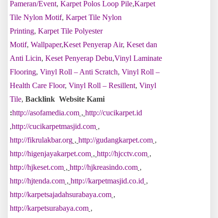
Pameran/Event
,
Karpet Polos Loop Pile
,
Karpet
Tile Nylon Motif
,
Karpet Tile Nylon
Printing
,
Karpet Tile Polyester
Motif
,
Wallpaper
,
Keset Penyerap Air
,
Keset dan
Anti Licin
,
Keset Penyerap Debu
,
Vinyl Laminate
Flooring
,
Vinyl Roll – Anti Scratch
,
Vinyl Roll –
Health Care Floor
,
Vinyl Roll – Resillent
,
Vinyl
Tile
,
Backlink Website Kami
:
http://asofamedia.com
,
http://cucikarpet.id
,
http://cucikarpetmasjid.com
,
http://fikrulakbar.org
,
http://gudangkarpet.com
,
http://higenjayakarpet.com
,
http://hjcctv.com
,
http://hjkeset.com
,
http://hjkreasindo.com
,
http://hjtenda.com
,
http://karpetmasjid.co.id
,
http://karpetsajadahsurabaya.com
,
http://karpetsurabaya.com
,